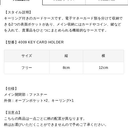
【スタイル説明】
キーリング付きのカードケースです。電子マネーカード類を分けて収納で
きる2つの表面ポケットがあり、メイン収納にはカードやコイン、鍵など
を入れて、貴重品をひとつにまとめられる機能的なケースです。
【型番】4009 KEY CARD HOLDER
サイズ
縦
横
フリー
8cm
12cm
【仕様】
メイン開閉部：ファスナー
外側：オープンポケット×2、キーリング×1
【注意点】
こちらの商品は一点ごとに柄の配置が異なります。
柄はお選びいただくことができませんので予めご了承ください。