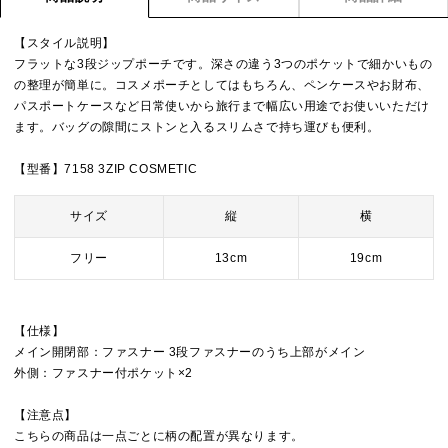
【スタイル説明】
フラットな3段ジップポーチです。深さの違う3つのポケットで細かいもの
の整理が簡単に。コスメポーチとしてはもちろん、ペンケースやお財布、
パスポートケースなど日常使いから旅行まで幅広い用途でお使いいただけ
ます。バッグの隙間にストンと入るスリムさで持ち運びも便利。
【型番】7158 3ZIP COSMETIC
サイズ
縦
横
フリー
13cm
19cm
【仕様】
メイン開閉部：ファスナー 3段ファスナーのうち上部がメイン
外側：ファスナー付ポケット×2
【注意点】
こちらの商品は一点ごとに柄の配置が異なります。