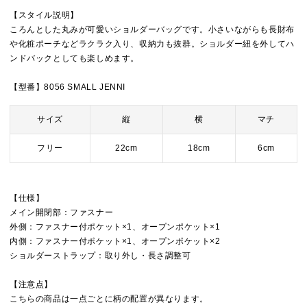
【スタイル説明】
ころんとした丸みが可愛いショルダーバッグです。小さいながらも長財布
や化粧ポーチなどラクラク入り、収納力も抜群。ショルダー紐を外してハ
ンドバックとしても楽しめます。
【型番】8056 SMALL JENNI
サイズ
縦
横
マチ
フリー
22cm
18cm
6cm
【仕様】
メイン開閉部：ファスナー
外側：ファスナー付ポケット×1、オープンポケット×1
内側：ファスナー付ポケット×1、オープンポケット×2
ショルダーストラップ：取り外し・長さ調整可
【注意点】
こちらの商品は一点ごとに柄の配置が異なります。