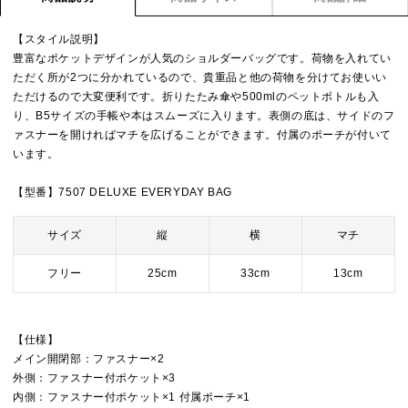
【スタイル説明】
豊富なポケットデザインが人気のショルダーバッグです。荷物を入れてい
ただく所が2つに分かれているので、貴重品と他の荷物を分けてお使いい
ただけるので大変便利です。折りたたみ傘や500mlのペットボトルも入
り、B5サイズの手帳や本はスムーズに入ります。表側の底は、サイドのフ
ァスナーを開ければマチを広げることができます。付属のポーチが付いて
います。
【型番】7507 DELUXE EVERYDAY BAG
サイズ
縦
横
マチ
フリー
25cm
33cm
13cm
【仕様】
メイン開閉部：ファスナー×2
外側：ファスナー付ポケット×3
内側：ファスナー付ポケット×1 付属ポーチ×1