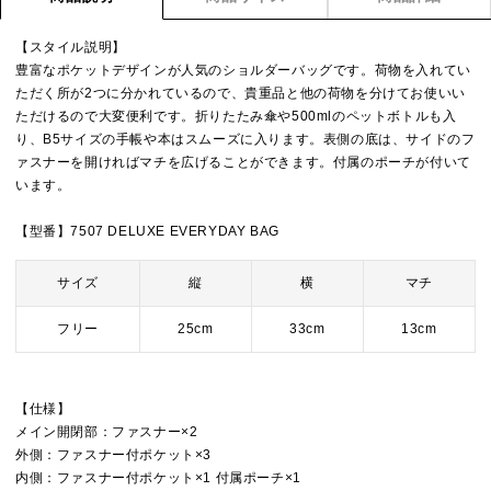
【スタイル説明】
豊富なポケットデザインが人気のショルダーバッグです。荷物を入れてい
ただく所が2つに分かれているので、貴重品と他の荷物を分けてお使いい
ただけるので大変便利です。折りたたみ傘や500mlのペットボトルも入
り、B5サイズの手帳や本はスムーズに入ります。表側の底は、サイドのフ
ァスナーを開ければマチを広げることができます。付属のポーチが付いて
います。
【型番】7507 DELUXE EVERYDAY BAG
サイズ
縦
横
マチ
フリー
25cm
33cm
13cm
【仕様】
メイン開閉部：ファスナー×2
外側：ファスナー付ポケット×3
内側：ファスナー付ポケット×1 付属ポーチ×1