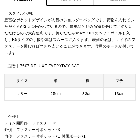
【スタイル説明】
豊富なポケットデザインが人気のショルダーバッグです。荷物を入れてい
ただく所が2つに分かれているので、貴重品と他の荷物を分けてお使いい
ただけるので大変便利です。折りたたみ傘や500mlのペットボトルも入
り、B5サイズの手帳や本はスムーズに入ります。表側の底は、サイドのフ
ァスナーを開ければマチを広げることができます。付属のポーチが付いて
います。
【型番】7507 DELUXE EVERYDAY BAG
サイズ
縦
横
マチ
フリー
25cm
33cm
13cm
【仕様】
メイン開閉部：ファスナー×2
外側：ファスナー付ポケット×3
内側：ファスナー付ポケット×1 付属ポーチ×1