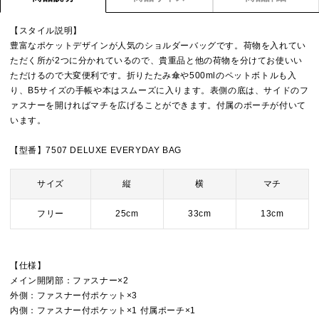
【スタイル説明】
豊富なポケットデザインが人気のショルダーバッグです。荷物を入れてい
ただく所が2つに分かれているので、貴重品と他の荷物を分けてお使いい
ただけるので大変便利です。折りたたみ傘や500mlのペットボトルも入
り、B5サイズの手帳や本はスムーズに入ります。表側の底は、サイドのフ
ァスナーを開ければマチを広げることができます。付属のポーチが付いて
います。
【型番】7507 DELUXE EVERYDAY BAG
サイズ
縦
横
マチ
フリー
25cm
33cm
13cm
【仕様】
メイン開閉部：ファスナー×2
外側：ファスナー付ポケット×3
内側：ファスナー付ポケット×1 付属ポーチ×1