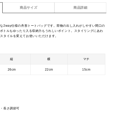
商品サイズ
商品詳細
な2way仕様の舟形トートバッグです。荷物の出し入れがしやすい間口の
ットボトルもゆったり入る収納力もうれしいポイント。スタイリングにあわ
とスタイルを変えてお使いいただけます。
縦
横
マチ
26cm
22cm
15cm
し・長さ調節可