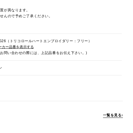
配置が異なります。
ませんので予めご了承ください。
6HG26（トリコロールハートエンブロイダリー：フリー）
ーカー品番を表示する
でお問い合わせの際には、上記品番をお伝え下さい。)
ン
一覧を見る