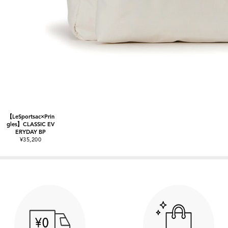
【LeSportsac×Prin
gles】CLASSIC EV
ERYDAY BP
¥35,200