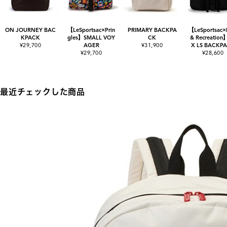
ON JOURNEY BAC
【LeSportsac×Prin
PRIMARY BACKPA
【LeSportsac×
KPACK
gles】SMALL VOY
CK
& Recreation
¥29,700
AGER
¥31,900
X LS BACKP
¥29,700
¥28,600
最近チェックした商品