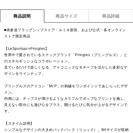
商品説明
商品サイズ
商品詳細
■表参道フラッグシップストア・ルミネ新宿、および公式・各オンライン
ストア限定商品
【LeSportsac×Pringles】
世界中で愛されているスナックブランド「Pringles（プリングルズ）」と
のエネルギッシュなコラボレーション。
見ているだけで楽しくなる、アイコニックなモチーフを活かした多彩なデ
ザインをラインナップ。
プリングルズのアイコン「Mr.P」の刺繍をワンポイントであしらったデザ
イン。
内側には、チップスが弾けるようなカラフルでポップなプリントを施し、
見えない部分にも遊び心をプラス。開けるたびに気分が上がるデザインで
す。
【スタイル説明】
シンプルなデザインの大きめバックパック（リュック）。B4サイズが収納