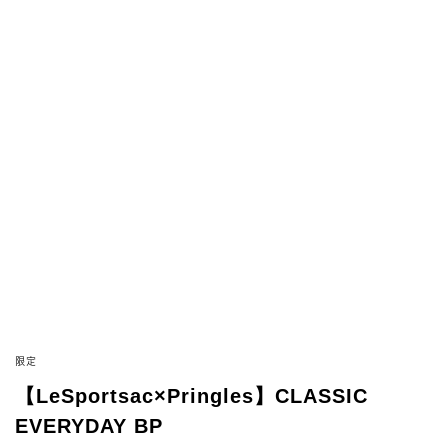
限定
【LeSportsac×Pringles】CLASSIC
EVERYDAY BP