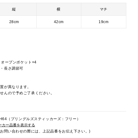
縦
横
マチ
28cm
42cm
19cm
ー
、オープンポケット×4
し・長さ調節可
配置が異なります。
ませんので予めご了承ください。
8HH64（プリングルズスティッカーズ：フリー）
ーカー品番を表示する
でお問い合わせの際には、上記品番をお伝え下さい。)