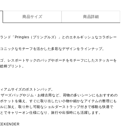
商品サイズ
商品詳細
ンド「Pringles（プリングルズ）」とのエネルギッシュなコラボレー
イコニックなモチーフを活かした多彩なデザインをラインナップ。
ロゴ、レスポートサックのバッグやポーチをモチーフにしたステッカーを
る総柄プリント。
。
ディアムサイズのボストンバッグ。
マザーズバッグやジム・お稽古用など、荷物の多いシーンにもおすすめの
にポケットを備え、すぐに取り出したい小物や細かなアイテムの整理にも
ドルに加え、取り外し可能なショルダーストラップ付きで移動も快適で
ことでキャリーオン仕様になり、旅行や出張時にも活躍します。
EEKENDER