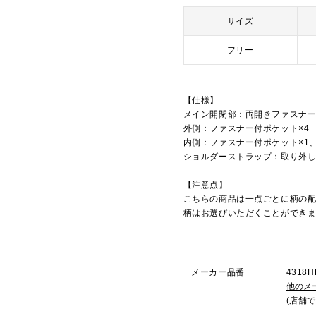
サイズ
フリー
【仕様】
メイン開閉部：両開きファスナ
外側：ファスナー付ポケット×4
内側：ファスナー付ポケット×1
ショルダーストラップ：取り外
【注意点】
こちらの商品は一点ごとに柄の
柄はお選びいただくことができ
メーカー品番
431
他のメ
(店舗