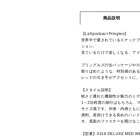
商品説明
【LeSportsac×Pringles】
世界中で愛されているスナックブラ
ション。
見ているだけで楽しくなる、ア
プリングルズの缶パッケージや
散りばめたような、特別感のあ
レッドの引き手がアクセントに
【スタイル説明】
軽さと優れた機能性が魅力のミ
1～2泊程度の旅行はもちろん、
サイズ感です。外側・内側とも
便利。肩掛けできる長めのハン
す。底面のファスナーを開ける
【型番】4318 DELUXE MED W