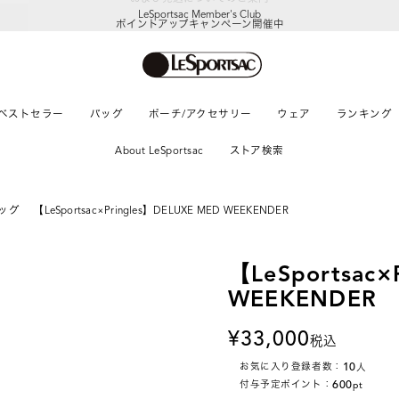
LeSportsac Member's Club
ポイントアップキャンペーン開催中
ベストセラー
バッグ
ポーチ/アクセサリー
ウェア
ランキング
About LeSportsac
ストア検索
ッグ
【LeSportsac×Pringles】DELUXE MED WEEKENDER
【LeSportsac×
WEEKENDER
33,000
税込
10
お気に入り登録者数：
人
600
付与予定ポイント：
pt