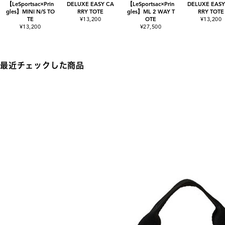
【LeSportsac×Prin
DELUXE EASY CA
【LeSportsac×Prin
DELUXE EASY
gles】MINI N/S TO
RRY TOTE
gles】ML 2 WAY T
RRY TOTE
TE
¥13,200
OTE
¥13,200
¥13,200
¥27,500
最近チェックした商品