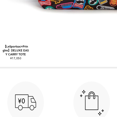
【LeSportsac×Prin
gles】DELUXE EAS
Y CARRY TOTE
¥17,050