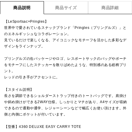
商品説明
商品サイズ
商品詳細
【LeSportsac×Pringles】
世界中で愛されているスナックブランド「Pringles（プリングルズ）」と
のエネルギッシュなコラボレーション。
見ているだけで楽しくなる、アイコニックなモチーフを活かした多彩なデ
ザインをラインナップ。
プリングルズの缶パッケージやロゴ、レスポートサックのバッグやポーチ
をモチーフにしたステッカーを散りばめたような、特別感のある総柄プリ
ント。
レッドの引き手がアクセントに。
【スタイル説明】
長さを調節できるショルダーストラップ付きのトートバッグです。肩掛け
や斜め掛けができる2WAY仕様。しっかりとマチがあり、A4サイズが収納
できるので通勤や通学、レジャーシーンなどで幅広くお使い頂けます。外
側と内側にポケットが付いています。
【型番】4360 DELUXE EASY CARRY TOTE