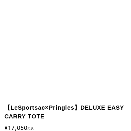
【LeSportsac×Pringles】DELUXE EASY
CARRY TOTE
17,050
税込