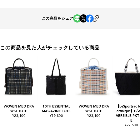
この商品をシェア
この商品を見た人がチェックしている商品
WOVEN MED DRA
10TH ESSENTIAL
WOVEN MED DRA
【LeSportsac f
WST TOTE
MAGAZINE TOTE
WST TOTE
artinique】E/
¥23,100
¥19,800
¥23,100
VERSIBLE PKT
E
¥27,500