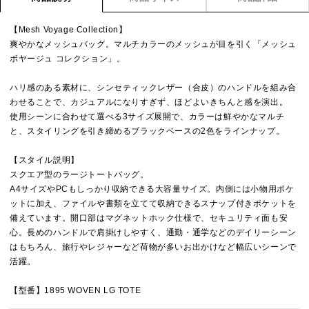
【Mesh Voyage Collection】
爽やかなメッシュバッグ。マルチカラーのメッシュが目を引く「メッシュ
ボヤージュ コレクション」。
ハリ感のある素材に、シンセティックレザー（合皮）のハンドルを組み合
わせることで、カジュアルになりすぎず、ほどよいきちんと感を演出。
使用シーンに合わせて選べる3サイズ展開で、カラーは鮮やかなマルチ
と、スタイリングを引き締めるブラックベースの2色をラインナップ。
【スタイル説明】
スクエア型のラージトートバッグ。
A4サイズやPCもしっかり収納できる大容量サイズ。内側には小物用ポケ
ットに加え、ファイルや書類を立てて収納できるスナップ付きポケットを
備えています。開口部はマグネットホック仕様で、セキュリティ面も安
心。長めのハンドルで肩掛けしやすく、通勤・通学などのデイリーシーン
はもちろん、旅行やレジャーなど荷物が多いお出かけなど幅広いシーンで
活躍。
【型番】1895 WOVEN LG TOTE