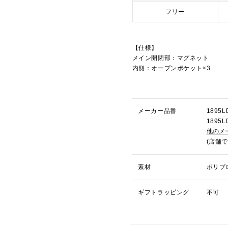
フリー
【仕様】
メイン開閉部：マグネット
内側：オープンポケット×3
メーカー品番
189
189
他のメ
(店舗
素材
ポリプ
ギフトラッピング
不可