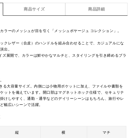
商品サイズ
商品詳細
カラーのメッシュが目を引く「メッシュボヤージュ コレクション」。
ィックレザー（合皮）のハンドルを組み合わせることで、カジュアルにな
を演出。
イズ展開で、カラーは鮮やかなマルチと、スタイリングを引き締めるブラ
。
グ。
できる大容量サイズ。内側には小物用ポケットに加え、ファイルや書類を
ポケットを備えています。開口部はマグネットホック仕様で、セキュリテ
肩掛けしやすく、通勤・通学などのデイリーシーンはもちろん、旅行やレ
など幅広いシーンで活躍。
E
縦
横
マチ