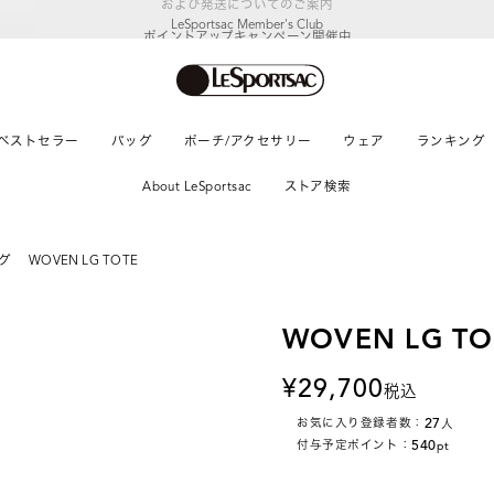
LeSportsac Member's Club
ポイントアップキャンペーン開催中
ベストセラー
バッグ
ポーチ/アクセサリー
ウェア
ランキング
About LeSportsac
ストア検索
グ
WOVEN LG TOTE
WOVEN LG TO
29,700
税込
27
お気に入り登録者数：
人
540
付与予定ポイント：
pt