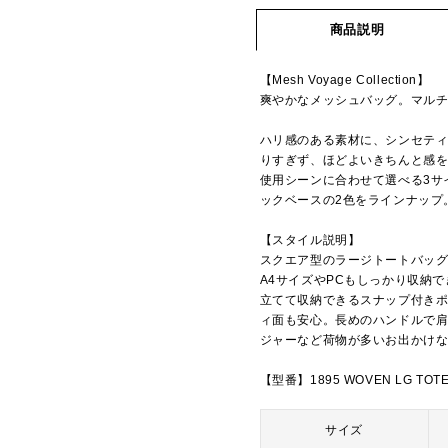
商品説明
【Mesh Voyage Collection】
爽やかなメッシュバッグ。マルチ
ハリ感のある素材に、シンセテ
りすぎず、ほどよいきちんと感
使用シーンに合わせて選べる3サ
ックベースの2色をラインナップ
【スタイル説明】
スクエア型のラージトートバッ
A4サイズやPCもしっかり収納
立てて収納できるスナップ付き
ィ面も安心。長めのハンドルで
ジャーなど荷物が多いお出かけ
【型番】1895 WOVEN LG TOT
サイズ