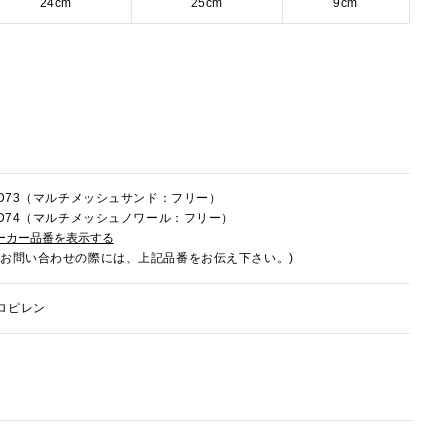
24cm
25cm
9cm
4LD73（マルチメッシュサンド：フリー）
4LD74（マルチメッシュノワール：フリー）
ーカー品番を表示する
でお問い合わせの際には、上記品番をお伝え下さい。)
ロピレン