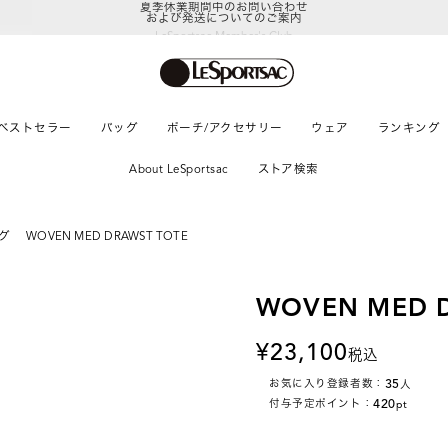
および発送についてのご案内
LeSportsac Member's Club
ポイントアップキャンペーン開催中
ベストセラー
バッグ
ポーチ/アクセサリー
ウェア
ランキング
About LeSportsac
ストア検索
グ
WOVEN MED DRAWST TOTE
WOVEN MED 
23,100
税込
35
お気に入り登録者数：
人
420
付与予定ポイント：
pt