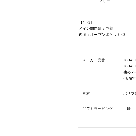
フリー
【仕様】
メイン開閉部：巾着
内側：オープンポケット×3
メーカー品番
189
189
他のメ
(店舗
素材
ポリプ
ギフトラッピング
可能