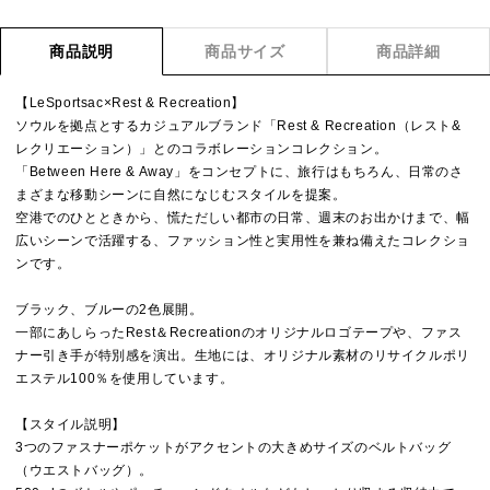
商品説明
商品サイズ
商品詳細
【LeSportsac×Rest & Recreation】
ソウルを拠点とするカジュアルブランド「Rest & Recreation（レスト&
レクリエーション）」とのコラボレーションコレクション。
「Between Here & Away」をコンセプトに、旅行はもちろん、日常のさ
まざまな移動シーンに自然になじむスタイルを提案。
空港でのひとときから、慌ただしい都市の日常、週末のお出かけまで、幅
広いシーンで活躍する、ファッション性と実用性を兼ね備えたコレクショ
ンです。
ブラック、ブルーの2色展開。
一部にあしらったRest＆Recreationのオリジナルロゴテープや、ファス
ナー引き手が特別感を演出。生地には、オリジナル素材のリサイクルポリ
エステル100％を使用しています。
【スタイル説明】
3つのファスナーポケットがアクセントの大きめサイズのベルトバッグ
（ウエストバッグ）。