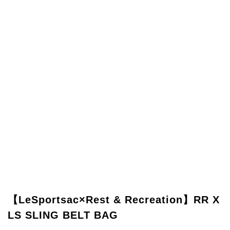
【LeSportsac×Rest & Recreation】RR X
LS SLING BELT BAG