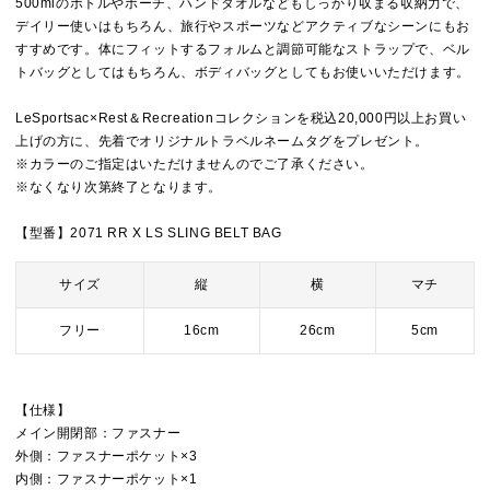
500mlのボトルやポーチ、ハンドタオルなどもしっかり収まる収納力で、
デイリー使いはもちろん、旅行やスポーツなどアクティブなシーンにもお
すすめです。体にフィットするフォルムと調節可能なストラップで、ベル
トバッグとしてはもちろん、ボディバッグとしてもお使いいただけます。
LeSportsac×Rest＆Recreationコレクションを税込20,000円以上お買い
上げの方に、先着でオリジナルトラベルネームタグをプレゼント。
※カラーのご指定はいただけませんのでご了承ください。
※なくなり次第終了となります。
【型番】2071 RR X LS SLING BELT BAG
サイズ
縦
横
マチ
フリー
16cm
26cm
5cm
【仕様】
メイン開閉部：ファスナー
外側：ファスナーポケット×3
内側：ファスナーポケット×1