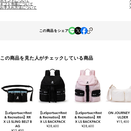
ポイントについて
ギフト包装について
お手入れ方法について
この商品をシェア
この商品を見た人がチェックしている商品
【LeSportsac×Rest
【LeSportsac×Rest
【LeSportsac×Rest
ON JOURNEY
& Recreation】RR
& Recreation】RR
& Recreation】RR
ULDER
X LS SLING BELT B
X LS BACKPACK
X LS BACKPACK
¥15,400
AG
¥28,600
¥28,600
¥15,400