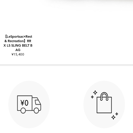
【LeSportsac×Rest
& Recreation】RR
X LS SLING BELT B
AG
¥15,400