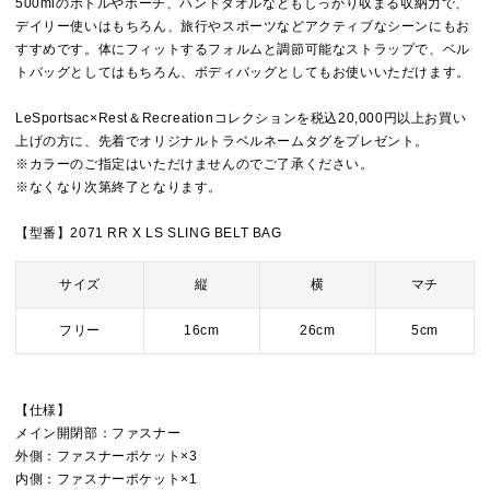
500mlのボトルやポーチ、ハンドタオルなどもしっかり収まる収納力で、
デイリー使いはもちろん、旅行やスポーツなどアクティブなシーンにもお
すすめです。体にフィットするフォルムと調節可能なストラップで、ベル
トバッグとしてはもちろん、ボディバッグとしてもお使いいただけます。
LeSportsac×Rest＆Recreationコレクションを税込20,000円以上お買い
上げの方に、先着でオリジナルトラベルネームタグをプレゼント。
※カラーのご指定はいただけませんのでご了承ください。
※なくなり次第終了となります。
【型番】2071 RR X LS SLING BELT BAG
サイズ
縦
横
マチ
フリー
16cm
26cm
5cm
【仕様】
メイン開閉部：ファスナー
外側：ファスナーポケット×3
内側：ファスナーポケット×1