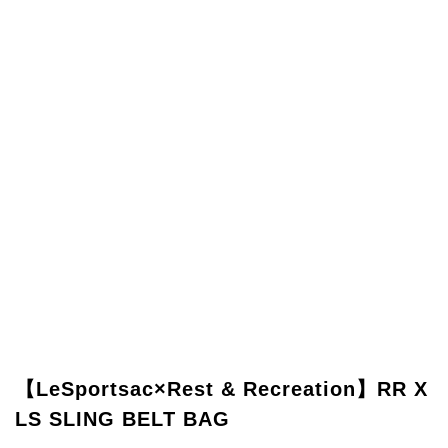
【LeSportsac×Rest & Recreation】RR X
LS SLING BELT BAG