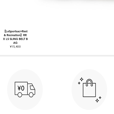
【LeSportsac×Rest
& Recreation】RR
X LS SLING BELT B
AG
¥15,400