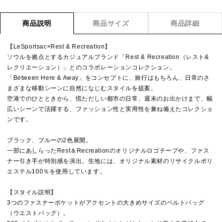
商品説明
商品サイズ
商品詳細
【LeSportsac×Rest & Recreation】
ソウルを拠点とするカジュアルブランド「Rest & Recreation（レスト&
レクリエーション）」とのコラボレーションコレクション。
「Between Here & Away」をコンセプトに、旅行はもちろん、日常のさ
まざまな移動シーンに自然になじむスタイルを提案。
空港でのひとときから、慌ただしい都市の日常、週末のお出かけまで、幅
広いシーンで活躍する、ファッション性と実用性を兼ね備えたコレクショ
ンです。
ブラック、ブルーの2色展開。
一部にあしらったRest＆Recreationのオリジナルロゴテープや、ファス
ナー引き手が特別感を演出。生地には、オリジナル素材のリサイクルポリ
エステル100％を使用しています。
【スタイル説明】
3つのファスナーポケットがアクセントの大きめサイズのベルトバッグ
（ウエストバッグ）。