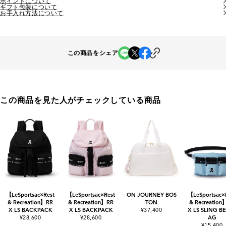
ポイントについて
ギフト包装について
お手入れ方法について
この商品をシェア
この商品を見た人がチェックしている商品
【LeSportsac×Rest
【LeSportsac×Rest
ON JOURNEY BOS
【LeSportsac×
& Recreation】RR
& Recreation】RR
TON
& Recreation
X LS BACKPACK
X LS BACKPACK
¥37,400
X LS SLING BE
¥28,600
¥28,600
AG
¥15,400