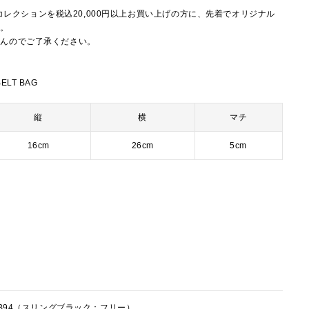
reationコレクションを税込20,000円以上お買い上げの方に、先着でオリジナル
ト。
せんのでご了承ください。
。
ELT BAG
縦
横
マチ
16cm
26cm
5cm
1FB94（スリングブラック：フリー）