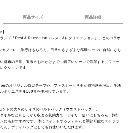
商品サイズ
商品詳細
ion】
ド「Rest & Recreation（レスト&レクリエーション）」とのコラボ
way」をコンセプトに、旅行はもちろん、日常のさまざまな移動シーンに自然になじ
しい都市の日常、週末のお出かけまで、幅広いシーンで活躍する、ファッ
コレクションです。
eationのオリジナルロゴテープや、ファスナー引き手が特別感を演出。生地
ルポリエステル100％を使用しています。
セントの大きめサイズのベルトバッグ（ウエストバッグ）。
ンドタオルなどもしっかり収まる収納力で、デイリー使いはもちろん、旅行
ーンにもおすすめです。体にフィットするフォルムと調節可能なストラッ
ちろん、ボディバッグとしてもお使いいただけます。