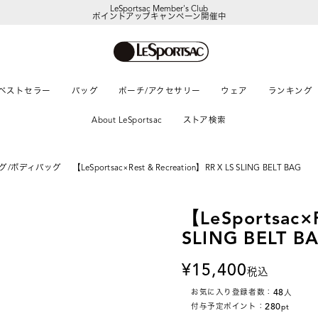
LeSportsac Member's Club
ポイントアップキャンペーン開催中
ベストセラー
バッグ
ポーチ/アクセサリー
ウェア
ランキング
About LeSportsac
ストア検索
グ/ボディバッグ
【LeSportsac×Rest & Recreation】RR X LS SLING BELT BAG
【LeSportsac×R
SLING BELT B
15,400
税込
48
お気に入り登録者数：
人
280
付与予定ポイント：
pt