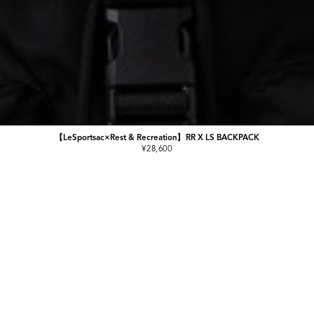
【LeSportsac×Rest & Recreation】RR X LS BACKPACK
¥28,600