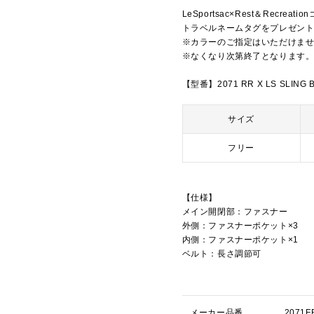
LeSportsac×Rest＆Rec
トラベルネームタグをプレゼン
※カラーのご指定はいただけま
※なくなり次第終了となります
【型番】2071 RR X LS SLING B
サイズ
フリー
【仕様】
メイン開閉部：ファスナー
外側：ファスナーポケット×3
内側：ファスナーポケット×1
ベルト：長さ調節可
メーカー品番
207