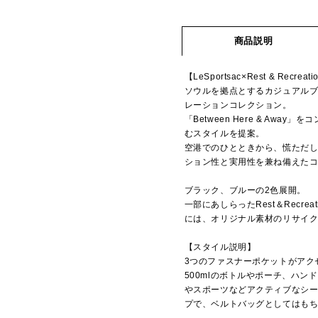
商品説明
【LeSportsac×Rest & Recreat
ソウルを拠点とするカジュアルブラン
レーションコレクション。
「Between Here & A
むスタイルを提案。
空港でのひとときから、慌ただ
ション性と実用性を兼ね備えた
ブラック、ブルーの2色展開。
一部にあしらったRest＆Recr
には、オリジナル素材のリサイク
【スタイル説明】
3つのファスナーポケットがアク
500mlのボトルやポーチ、ハ
やスポーツなどアクティブなシ
プで、ベルトバッグとしてはも