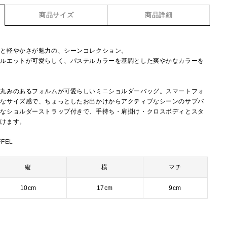
商品サイズ
商品詳細
地と軽やかさが魅力の、シーンコレクション。
シルエットが可愛らしく、パステルカラーを基調とした爽やかなカラーを
と丸みのあるフォルムが可愛らしいミニショルダーバッグ。スマートフォ
トなサイズ感で、ちょっとしたお出かけからアクティブなシーンのサブバ
能なショルダーストラップ付きで、手持ち・肩掛け・クロスボディとスタ
だけます。
FFEL
縦
横
マチ
10cm
17cm
9cm