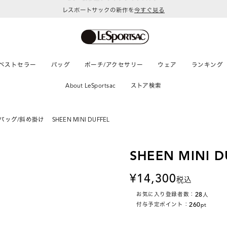
レスポートサックの新作を
今すぐ見る
ベストセラー
バッグ
ポーチ/アクセサリー
ウェア
ランキング
About LeSportsac
ストア検索
バッグ/斜め掛け
SHEEN MINI DUFFEL
SHEEN MINI D
14,300
税込
28
お気に入り登録者数：
人
260
付与予定ポイント：
pt