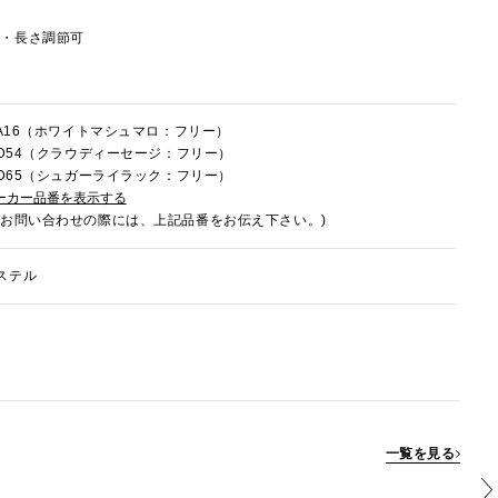
し・長さ調節可
4FA16（ホワイトマシュマロ：フリー）
4LD54（クラウディーセージ：フリー）
4LD65（シュガーライラック：フリー）
ーカー品番を表示する
でお問い合わせの際には、上記品番をお伝え下さい。)
ステル
一覧を見る