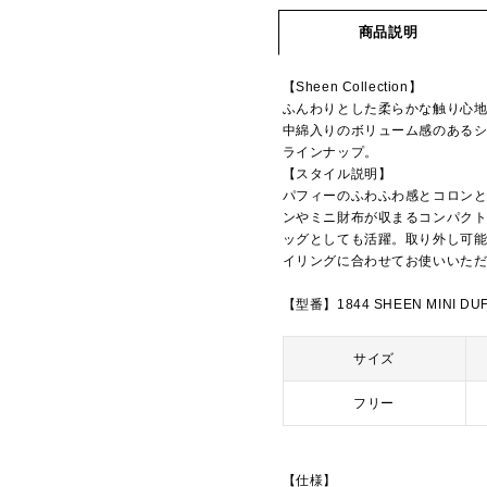
商品説明
【Sheen Collection】
ふんわりとした柔らかな触り心
中綿入りのボリューム感のある
ラインナップ。
【スタイル説明】
パフィーのふわふわ感とコロン
ンやミニ財布が収まるコンパク
ッグとしても活躍。取り外し可
イリングに合わせてお使いいた
【型番】1844 SHEEN MINI DU
サイズ
フリー
【仕様】