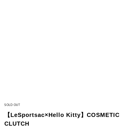
SOLD OUT
【LeSportsac×Hello Kitty】COSMETIC
CLUTCH