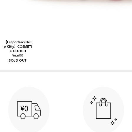
【LeSportsac×Hell
o Kitty】COSMETI
C CLUTCH
¥6,600
SOLD OUT