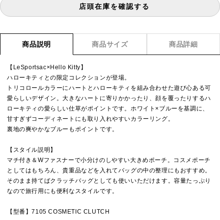
店頭在庫を確認する
商品説明
商品サイズ
商品詳細
【LeSportsac×Hello Kitty】
ハローキティとの限定コレクションが登場。
トリコロールカラーにハートとハローキティを組み合わせた遊び心ある可
愛らしいデザイン。大きなハートに寄りかかったり、顔を覆ったりするハ
ローキティの愛らしい仕草がポイントです。ホワイト×ブルーを基調に、
甘すぎずコーディネートにも取り入れやすいカラーリング。
裏地の爽やかなブルーもポイントです。
【スタイル説明】
マチ付き＆Wファスナーで小分けのしやすい大きめポーチ。コスメポーチ
としてはもちろん、貴重品などを入れてバッグの中の整理にもおすすめ。
そのまま持てばクラッチバッグとしても使いいただけます。容量たっぷり
なので旅行用にも便利なスタイルです。
【型番】7105 COSMETIC CLUTCH