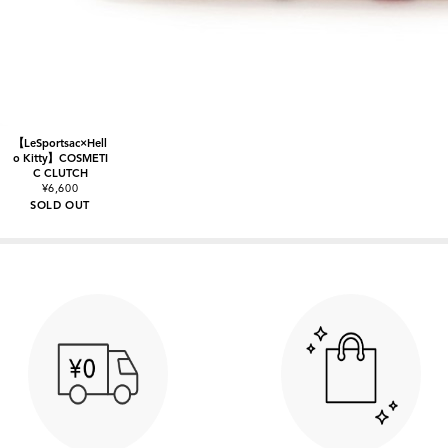
【LeSportsac×Hell
o Kitty】COSMETI
C CLUTCH
¥6,600
SOLD OUT