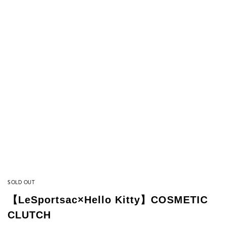
SOLD OUT
【LeSportsac×Hello Kitty】COSMETIC
CLUTCH