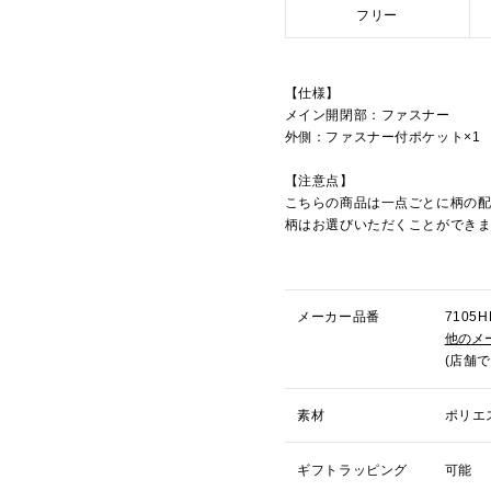
フリー
【仕様】
メイン開閉部：ファスナー
外側：ファスナー付ポケット×1
【注意点】
こちらの商品は一点ごとに柄の
柄はお選びいただくことができ
メーカー品番
710
他のメ
(店舗
素材
ポリエ
ギフトラッピング
可能