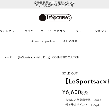
および発送についてのご案内
LeSportsac Member's Club
ポイントアップキャンペーン開催中
ベストセラー
バッグ
ポーチ/アクセサリー
ウェア
ランキング
About LeSportsac
ストア検索
ポーチ
【LeSportsac×Hello Kitty】COSMETIC CLUTCH
SOLD OUT
【LeSportsac×
6,600
税込
206
お気に入り登録者数：
人
120
付与予定ポイント：
pt