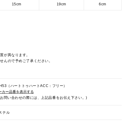
15cm
19cm
6cm
配置が異なります。
ませんので予めご了承ください。
5HH53（ハートトゥハートACC：フリー）
ーカー品番を表示する
でお問い合わせの際には、上記品番をお伝え下さい。)
ステル