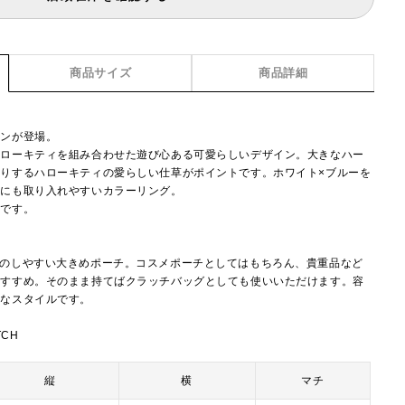
商品サイズ
商品詳細
ョンが登場。
ハローキティを組み合わせた遊び心ある可愛らしいデザイン。大きなハー
りするハローキティの愛らしい仕草がポイントです。ホワイト×ブルーを
トにも取り入れやすいカラーリング。
トです。
けのしやすい大きめポーチ。コスメポーチとしてはもちろん、貴重品など
おすすめ。そのまま持てばクラッチバッグとしても使いいただけます。容
利なスタイルです。
TCH
縦
横
マチ