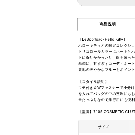
商品説明
【LeSportsac×Hello Kitty】
ハローキティとの限定コレクシ
トリコロールカラーにハートと
トに寄りかかったり、顔を覆った
基調に、甘すぎずコーディネー
裏地の爽やかなブルーもポイン
【スタイル説明】
マチ付き＆Wファスナーで小分
を入れてバッグの中の整理にも
量たっぷりなので旅行用にも便
【型番】7105 COSMETIC CLU
サイズ