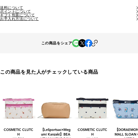
送料について
ポイントについて
ギフト包装について
お手入れ方法について
この商品をシェア
この商品を見た人がチェックしている商品
COSMETIC CLUTC
【LeSportsac×Meg
COSMETIC CLUTC
【DORAEMO
H
umi Kanzaki】BEA
H
MALL SLOAN 