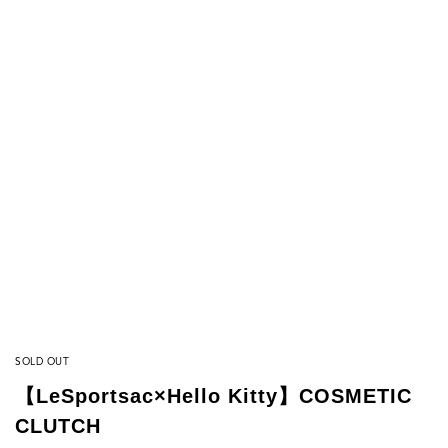
SOLD OUT
【LeSportsac×Hello Kitty】COSMETIC
CLUTCH