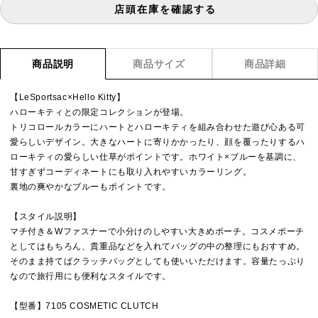
店頭在庫を確認する
商品説明
商品サイズ
商品詳細
【LeSportsac×Hello Kitty】
ハローキティとの限定コレクションが登場。
トリコロールカラーにハートとハローキティを組み合わせた遊び心ある可
愛らしいデザイン。大きなハートに寄りかかったり、顔を覆ったりするハ
ローキティの愛らしい仕草がポイントです。ホワイト×ブルーを基調に、
甘すぎずコーディネートにも取り入れやすいカラーリング。
裏地の爽やかなブルーもポイントです。
【スタイル説明】
マチ付き＆Wファスナーで小分けのしやすい大きめポーチ。コスメポーチ
としてはもちろん、貴重品などを入れてバッグの中の整理にもおすすめ。
そのまま持てばクラッチバッグとしても使いいただけます。容量たっぷり
なので旅行用にも便利なスタイルです。
【型番】7105 COSMETIC CLUTCH