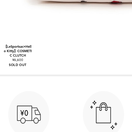
【LeSportsac×Hell
o Kitty】COSMETI
C CLUTCH
¥6,600
SOLD OUT