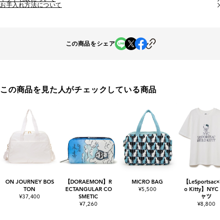
お手入れ方法について
この商品をシェア
この商品を見た人がチェックしている商品
ON JOURNEY BOS
【DORAEMON】R
MICRO BAG
【LeSportsac×
TON
ECTANGULAR CO
¥5,500
o Kitty】NYC
¥37,400
SMETIC
ャツ
¥7,260
¥8,800