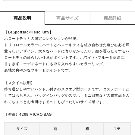
商品説明
商品サイズ
商品詳細
【LeSportsac×Hello Kitty】
ハローキティとの限定コレクションが登場。
トリコロールカラーにハートとハローキティを組み合わせた遊び心ある可
愛らしいデザイン。大きなハートに寄りかかったり、顔を覆ったりするハ
ローキティの愛らしい仕草がポイントです。ホワイト×ブルーを基調に、
甘すぎずコーディネートにも取り入れやすいカラーリング。
裏地の爽やかなブルーもポイントです。
【スタイル説明】
持ち運びしやすいハンドル付きのスクエア型ポーチです。コスメポーチと
してはもちろん、バッグインバッグやスマホ・ミニ財布などの貴重品を入
れてちょっとお出掛けするのにもぴったりのサイズ感です。
【型番】4298 MICRO BAG
サイズ
縦
横
マチ