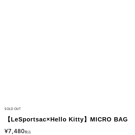
SOLD OUT
【LeSportsac×Hello Kitty】MICRO BAG
7,480
税込