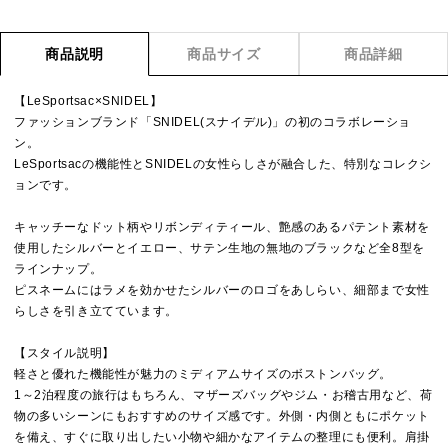
商品説明
商品サイズ
商品詳細
【LeSportsac×SNIDEL】
ファッションブランド「SNIDEL(スナイデル)」の初のコラボレーショ
ン。
LeSportsacの機能性とSNIDELの女性らしさが融合した、特別なコレクシ
ョンです。
キャッチーなドット柄やリボンディティール、艶感のあるパテント素材を
使用したシルバーとイエロー、サテン生地の無地のブラックなど全8型を
ラインナップ。
ピスネームにはラメを効かせたシルバーのロゴをあしらい、細部まで女性
らしさを引き立てています。
【スタイル説明】
軽さと優れた機能性が魅力のミディアムサイズのボストンバッグ。
1～2泊程度の旅行はもちろん、マザーズバッグやジム・お稽古用など、荷
物の多いシーンにもおすすめのサイズ感です。外側・内側ともにポケット
を備え、すぐに取り出したい小物や細かなアイテムの整理にも便利。肩掛