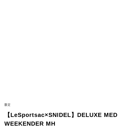
限定
【LeSportsac×SNIDEL】DELUXE MED
WEEKENDER MH