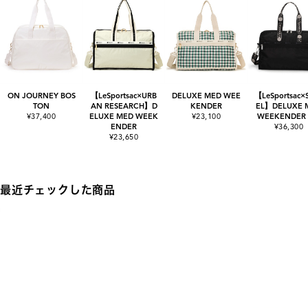
ON JOURNEY BOS
【LeSportsac×URB
DELUXE MED WEE
【LeSportsac×
TON
AN RESEARCH】D
KENDER
EL】DELUXE 
¥37,400
ELUXE MED WEEK
¥23,100
WEEKENDER
ENDER
¥36,300
¥23,650
最近チェックした商品