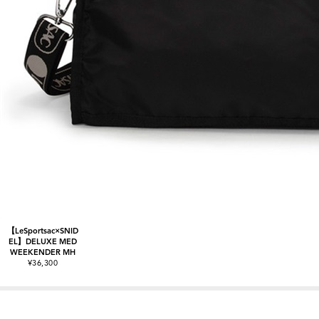
【LeSportsac×SNID
EL】DELUXE MED
WEEKENDER MH
¥36,300