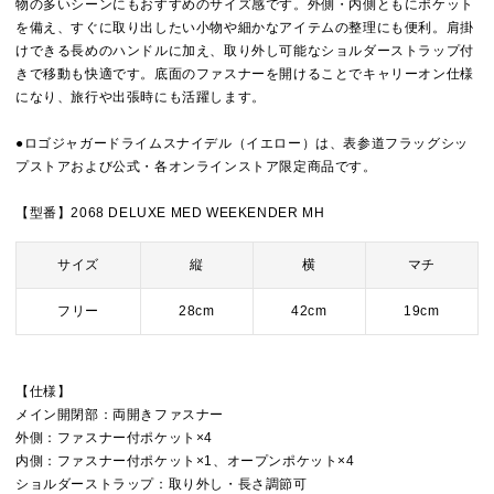
物の多いシーンにもおすすめのサイズ感です。外側・内側ともにポケット
を備え、すぐに取り出したい小物や細かなアイテムの整理にも便利。肩掛
けできる長めのハンドルに加え、取り外し可能なショルダーストラップ付
きで移動も快適です。底面のファスナーを開けることでキャリーオン仕様
になり、旅行や出張時にも活躍します。
●ロゴジャガードライムスナイデル（イエロー）は、表参道フラッグシッ
プストアおよび公式・各オンラインストア限定商品です。
【型番】2068 DELUXE MED WEEKENDER MH
サイズ
縦
横
マチ
フリー
28cm
42cm
19cm
【仕様】
メイン開閉部：両開きファスナー
外側：ファスナー付ポケット×4
内側：ファスナー付ポケット×1、オープンポケット×4
ショルダーストラップ：取り外し・長さ調節可