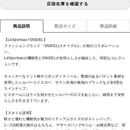
店頭在庫を確認する
商品説明
商品サイズ
商品詳細
【LeSportsac×SNIDEL】
ファッションブランド「SNIDEL(スナイデル)」の初のコラボレーショ
ン。
LeSportsacの機能性とSNIDELの女性らしさが融合した、特別なコレクシ
ョンです。
キャッチーなドット柄やリボンディティール、艶感のあるパテント素材を
使用したシルバーとイエロー、サテン生地の無地のブラックなど全8型を
ラインナップ。
ピスネームにはラメを効かせたシルバーのロゴをあしらい、細部まで女性
らしさを引き立てています。
【スタイル説明】
軽さと優れた機能性が魅力のミディアムサイズのボストンバッグ。
1～2泊程度の旅行はもちろん、マザーズバッグやジム・お稽古用など、荷