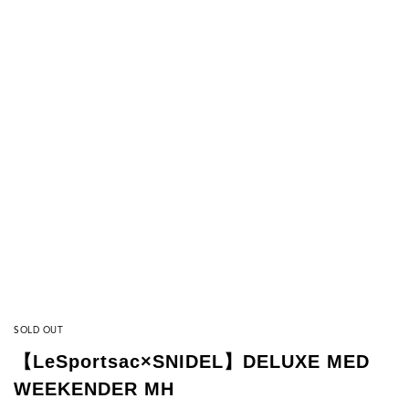
SOLD OUT
【LeSportsac×SNIDEL】DELUXE MED
WEEKENDER MH