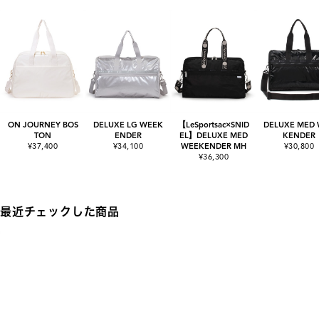
ON JOURNEY BOS
DELUXE LG WEEK
【LeSportsac×SNID
DELUXE MED
TON
ENDER
EL】DELUXE MED
KENDER
¥37,400
¥34,100
WEEKENDER MH
¥30,800
¥36,300
最近チェックした商品