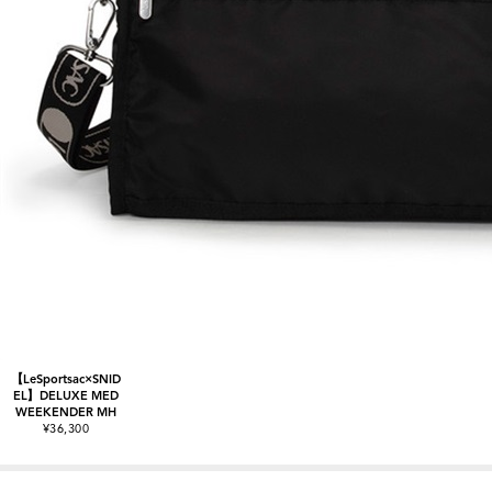
【LeSportsac×SNID
EL】DELUXE MED
WEEKENDER MH
¥36,300