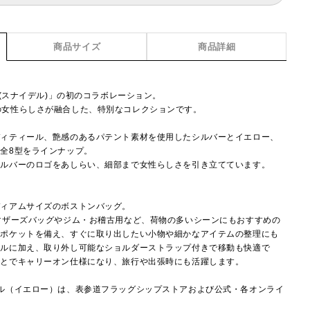
商品サイズ
商品詳細
L(スナイデル)」の初のコラボレーション。
IDELの女性らしさが融合した、特別なコレクションです。
ディティール、艶感のあるパテント素材を使用したシルバーとイエロー、
全8型をラインナップ。
シルバーのロゴをあしらい、細部まで女性らしさを引き立てています。
ディアムサイズのボストンバッグ。
マザーズバッグやジム・お稽古用など、荷物の多いシーンにもおすすめの
にポケットを備え、すぐに取り出したい小物や細かなアイテムの整理にも
ドルに加え、取り外し可能なショルダーストラップ付きで移動も快適で
ことでキャリーオン仕様になり、旅行や出張時にも活躍します。
ル（イエロー）は、表参道フラッグシップストアおよび公式・各オンライ