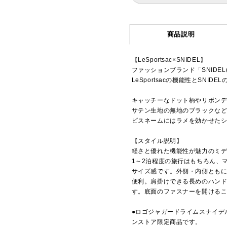
商品説明
【LeSportsac×SNIDEL】
ファッションブランド「SNIDE
LeSportsacの機能性とSN
キャッチーなドット柄やリボン
サテン生地の無地のブラックなど
ピスネームにはラメを効かせた
【スタイル説明】
軽さと優れた機能性が魅力のミ
1～2泊程度の旅行はもちろん、
サイズ感です。外側・内側とも
便利。肩掛けできる長めのハン
す。底面のファスナーを開ける
●ロゴジャガードライムスナイデ
ンストア限定商品です。