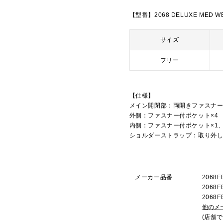
【型番】2068 DELUXE MED W
サイズ
フリー
【仕様】
メイン開閉部：両開きファスナ
外側：ファスナー付ポケット×4
内側：ファスナー付ポケット×1
ショルダーストラップ：取り外
メーカー品番
206
206
206
他のメ
(店舗