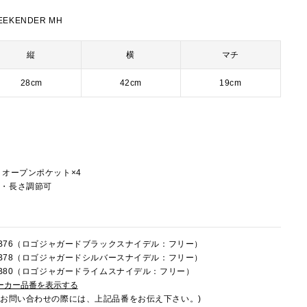
EEKENDER MH
縦
横
マチ
28cm
42cm
19cm
ー
、オープンポケット×4
し・長さ調節可
8FB76（ロゴジャガードブラックスナイデル：フリー）
8FB78（ロゴジャガードシルバースナイデル：フリー）
8FB80（ロゴジャガードライムスナイデル：フリー）
ーカー品番を表示する
でお問い合わせの際には、上記品番をお伝え下さい。)