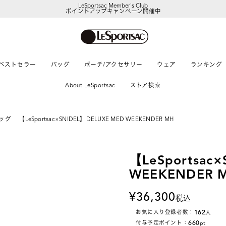
LeSportsac Member's Club
ポイントアップキャンペーン開催中
【DORAEMON SHOP IN SHOP】
8/5～表参道フラッグシップストア
ベストセラー
バッグ
ポーチ/アクセサリー
ウェア
ランキング
About LeSportsac
ストア検索
ッグ
【LeSportsac×SNIDEL】DELUXE MED WEEKENDER MH
【LeSportsac
WEEKENDER 
36,300
税込
162
お気に入り登録者数：
人
660
付与予定ポイント：
pt