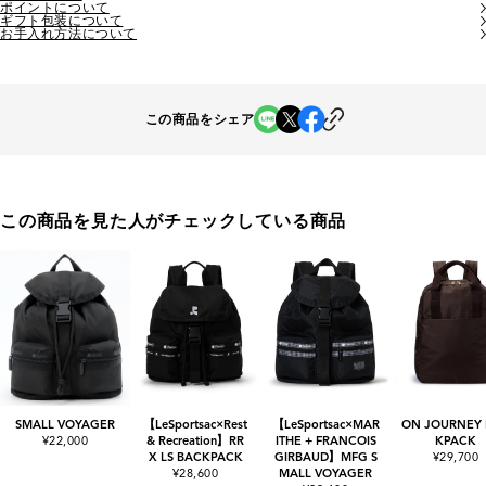
ポイントについて
ギフト包装について
お手入れ方法について
この商品をシェア
この商品を見た人がチェックしている商品
SMALL VOYAGER
【LeSportsac×Rest
【LeSportsac×MAR
ON JOURNEY
¥22,000
& Recreation】RR
ITHE + FRANCOIS
KPACK
X LS BACKPACK
GIRBAUD】MFG S
¥29,700
¥28,600
MALL VOYAGER