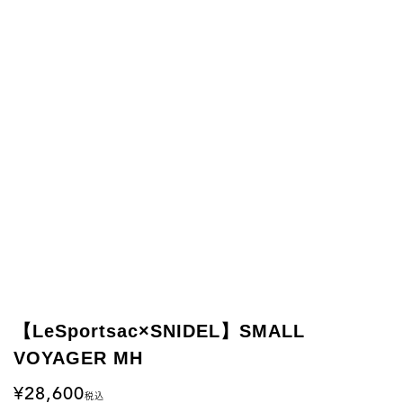
【LeSportsac×SNIDEL】SMALL
VOYAGER MH
28,600
税込