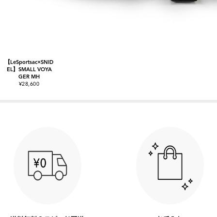
【LeSportsac×SNID
EL】SMALL VOYA
GER MH
¥28,600