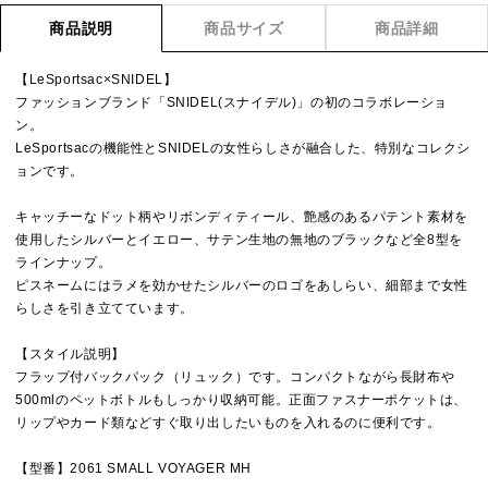
商品説明
商品サイズ
商品詳細
【LeSportsac×SNIDEL】
ファッションブランド「SNIDEL(スナイデル)」の初のコラボレーショ
ン。
LeSportsacの機能性とSNIDELの女性らしさが融合した、特別なコレクシ
ョンです。
キャッチーなドット柄やリボンディティール、艶感のあるパテント素材を
使用したシルバーとイエロー、サテン生地の無地のブラックなど全8型を
ラインナップ。
ピスネームにはラメを効かせたシルバーのロゴをあしらい、細部まで女性
らしさを引き立てています。
【スタイル説明】
フラップ付バックパック（リュック）です。コンパクトながら長財布や
500mlのペットボトルもしっかり収納可能。正面ファスナーポケットは、
リップやカード類などすぐ取り出したいものを入れるのに便利です。
【型番】2061 SMALL VOYAGER MH