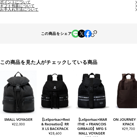
ポイントについて
ギフト包装について
お手入れ方法について
この商品をシェア
この商品を見た人がチェックしている商品
SMALL VOYAGER
【LeSportsac×Rest
【LeSportsac×MAR
ON JOURNEY
¥22,000
& Recreation】RR
ITHE + FRANCOIS
KPACK
X LS BACKPACK
GIRBAUD】MFG S
¥29,700
¥28,600
MALL VOYAGER