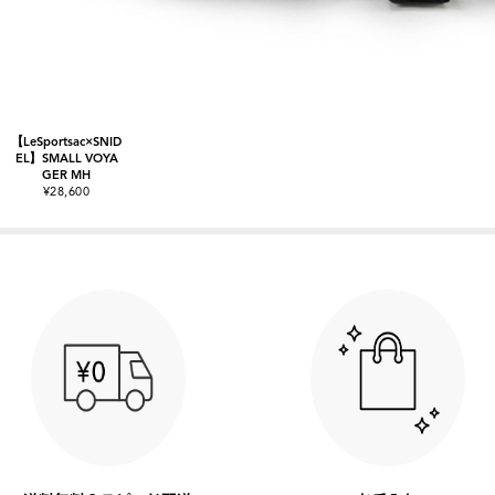
【LeSportsac×SNID
EL】SMALL VOYA
GER MH
¥28,600