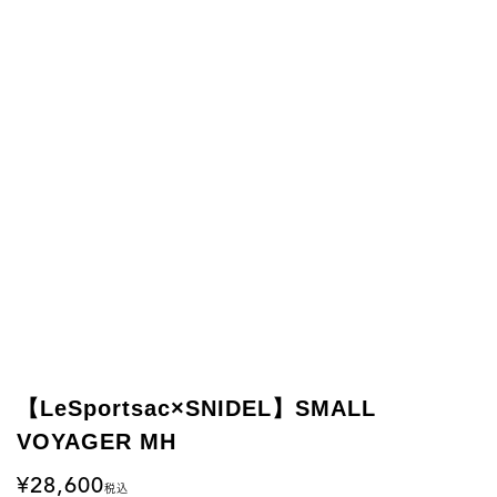
【LeSportsac×SNIDEL】SMALL
VOYAGER MH
28,600
税込