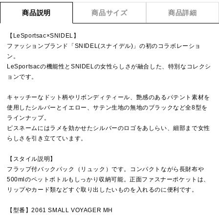
商品説明
商品サイズ
商品詳細
【LeSportsac×SNIDEL】
ファッションブランド「SNIDEL(スナイデル)」の初のコラボレーショ
ン。
LeSportsacの機能性とSNIDELの女性らしさが融合した、特別なコレクシ
ョンです。
キャッチーなドット柄やリボンディティール、艶感のあるパテント素材を
使用したシルバーとイエロー、サテン生地の無地のブラックなど全8型を
ラインナップ。
ピスネームにはラメを効かせたシルバーのロゴをあしらい、細部まで女性
らしさを引き立てています。
【スタイル説明】
フラップ付バックパック（リュック）です。コンパクトながら長財布や
500mlのペットボトルもしっかり収納可能。正面ファスナーポケットは、
リップやカード類などすぐ取り出したいものを入れるのに便利です。
【型番】2061 SMALL VOYAGER MH