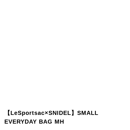
【LeSportsac×SNIDEL】SMALL
EVERYDAY BAG MH