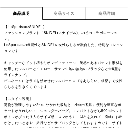
商品説明
商品サイズ
商品詳細
【LeSportsac×SNIDEL】
ファッションブランド「SNIDEL(スナイデル)」の初のコラボレーショ
ン。
LeSportsacの機能性とSNIDELの女性らしさが融合した、特別なコレクシ
ョンです。
キャッチーなドット柄やリボンディティール、艶感のあるパテント素材を
使用したシルバーとイエロー、サテン生地の無地のブラックなど全8型を
ラインナップ。
ピスネームにはラメを効かせたシルバーのロゴをあしらい、細部まで女性
らしさを引き立てています。
【スタイル説明】
荷物が整理しやすい2つに分かれた収納と、小物の整理に便利な豊富なポ
ケットがうれしいミニショルダーバッグ。コンパクトながら500mlペット
ボトルがぴったり入るサイズ感。スマホやミニ財布を入れて、身軽にお出
かけしたいときや、旅行などのサブバッグとしてもおすすめです。サイド