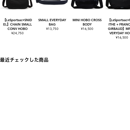
【LeSportsac×SNID
SMALL EVERYDAY
MINI HOBO CROSS
【LeSportsac
EL】CHAIN SMALL
BAG
BODY
ITHE + FRANC
CONV HOBO
¥13,750
¥16,500
GIRBAUD】MF
¥24,750
VERYDAY H
¥16,500
最近チェックした商品