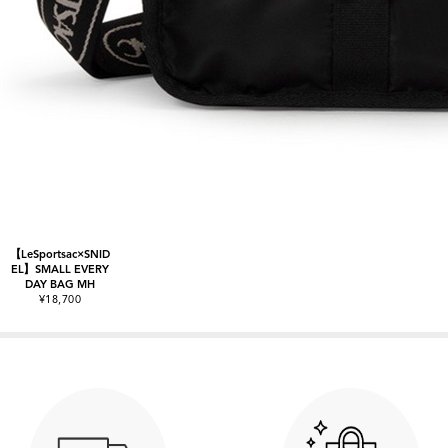
【LeSportsac×SNID
EL】SMALL EVERY
DAY BAG MH
¥18,700