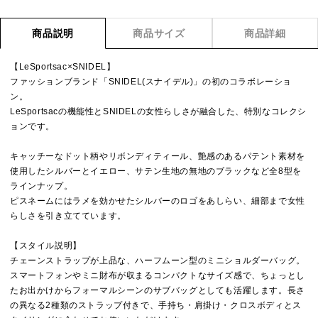
商品説明
商品サイズ
商品詳細
【LeSportsac×SNIDEL】
ファッションブランド「SNIDEL(スナイデル)」の初のコラボレーショ
ン。
LeSportsacの機能性とSNIDELの女性らしさが融合した、特別なコレクシ
ョンです。
キャッチーなドット柄やリボンディティール、艶感のあるパテント素材を
使用したシルバーとイエロー、サテン生地の無地のブラックなど全8型を
ラインナップ。
ピスネームにはラメを効かせたシルバーのロゴをあしらい、細部まで女性
らしさを引き立てています。
【スタイル説明】
チェーンストラップが上品な、ハーフムーン型のミニショルダーバッグ。
スマートフォンやミニ財布が収まるコンパクトなサイズ感で、ちょっとし
たお出かけからフォーマルシーンのサブバッグとしても活躍します。長さ
の異なる2種類のストラップ付きで、手持ち・肩掛け・クロスボディとス