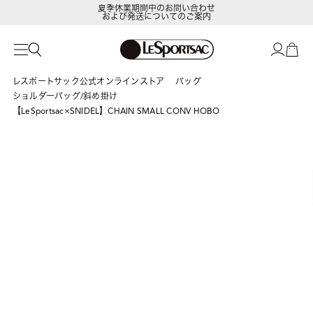
夏季休業期間中のお問い合わせ
および発送についてのご案内
LeSportsac Member's Club
ポイントアップキャンペーン開催中
レスポートサック公式オンラインストア
バッグ
ショルダーバッグ/斜め掛け
【LeSportsac×SNIDEL】CHAIN SMALL CONV HOBO