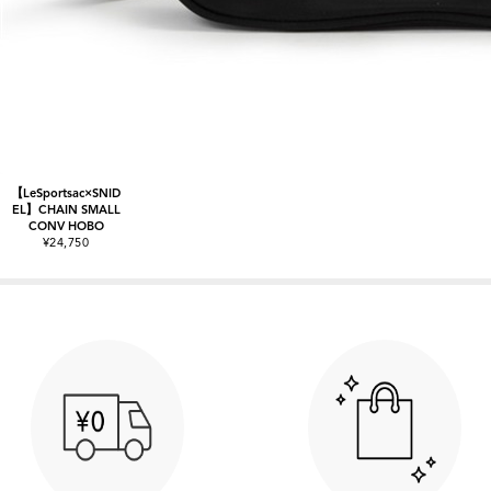
【LeSportsac×SNID
EL】CHAIN SMALL
CONV HOBO
¥24,750