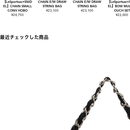
【LeSportsac×SNID
CHAIN E/W DRAW
CHAIN E/W DRAW
【LeSportsac×
EL】CHAIN SMALL
STRING BAG
STRING BAG
EL】BOW MULT
CONV HOBO
¥23,100
¥23,100
OUCH SET
¥24,750
¥22,000
最近チェックした商品