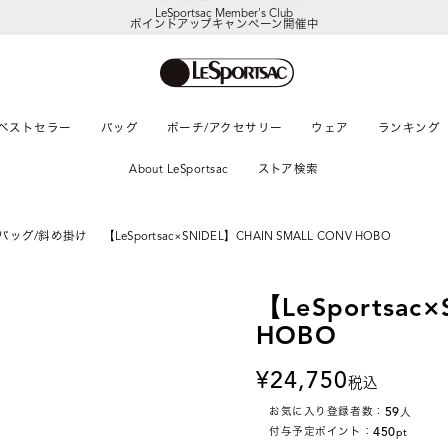
LeSportsac Member's Club
ポイントアップキャンペーン開催中
ベストセラー
バッグ
ポーチ/アクセサリー
ウェア
ランキング
About LeSportsac
ストア検索
バッグ/斜め掛け
【LeSportsac×SNIDEL】CHAIN SMALL CONV HOBO
【LeSportsac
HOBO
24,750
税込
59
お気に入り登録者数：
人
450
付与予定ポイント：
pt