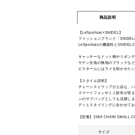
商品説明
【LeSportsac×SNIDEL】
ファッションブランド「SNIDE
LeSportsacの機能性とSN
キャッチーなドット柄やリボン
サテン生地の無地のブラックなど
ピスネームにはラメを効かせた
【スタイル説明】
チェーンストラップが上品な、
スマートフォンやミニ財布が収
ンのサブバッグとしても活躍しま
ディとスタイリングに合わせて
【型番】2066 CHAIN SMALL C
サイズ