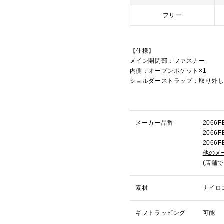
フリー
【仕様】
メイン開閉部：ファスナー
内側：オープンポケット×1
ショルダーストラップ：取り外
メーカー品番
206
206
206
他のメ
(店舗
素材
ナイロ
ギフトラッピング
可能