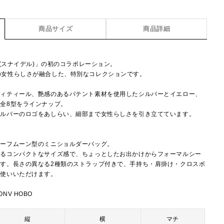
商品サイズ
商品詳細
L(スナイデル)」の初のコラボレーション。
IDELの女性らしさが融合した、特別なコレクションです。
ディティール、艶感のあるパテント素材を使用したシルバーとイエロー、
全8型をラインナップ。
シルバーのロゴをあしらい、細部まで女性らしさを引き立てています。
ハーフムーン型のミニショルダーバッグ。
まるコンパクトなサイズ感で、ちょっとしたお出かけからフォーマルシー
す。長さの異なる2種類のストラップ付きで、手持ち・肩掛け・クロスボ
お使いいただけます。
ONV HOBO
縦
横
マチ