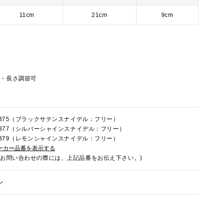
11cm
21cm
9cm
し・長さ調節可
6FB75（ブラックサテンスナイデル：フリー）
6FB77（シルバーシャインスナイデル：フリー）
6FB79（レモンシャインスナイデル：フリー）
ーカー品番を表示する
でお問い合わせの際には、上記品番をお伝え下さい。)
ン