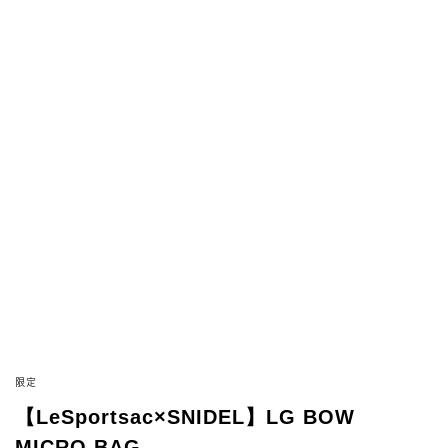
限定
【LeSportsac×SNIDEL】LG BOW
MICRO BAG