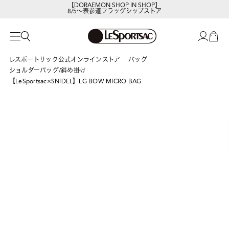
8/5～表参道フラッグシップストア
レスポートサックの新作を
今すぐ見る
レスポートサック公式オンラインストア
バッグ
ショルダーバッグ/斜め掛け
【LeSportsac×SNIDEL】LG BOW MICRO BAG