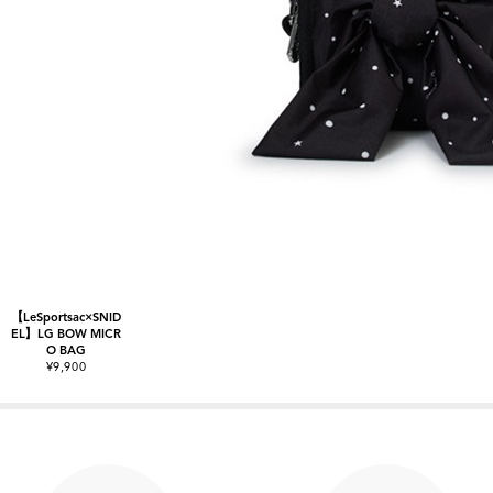
【LeSportsac×SNID
EL】LG BOW MICR
O BAG
¥9,900