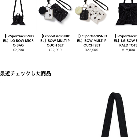
【LeSportsac×SNID
【LeSportsac×SNID
【LeSportsac×SNID
【LeSportsac×
EL】LG BOW MICR
EL】BOW MULTI P
EL】BOW MULTI P
EL】LG BOW 
O BAG
OUCH SET
OUCH SET
RALD TOT
¥9,900
¥22,000
¥22,000
¥19,800
最近チェックした商品