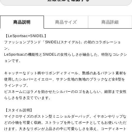
商品説明
商品サイズ
商品詳細
【LeSportsac×SNIDEL】
ファッションブランド「SNIDEL(スナイデル)」の初のコラボレーショ
ン。
LeSportsacの機能性とSNIDELの女性らしさが融合した、特別なコレクシ
ョンです。
キャッチーなドット柄やリボンディティール、艶感のあるパテント素材を
使用したシルバーとイエロー、サテン生地の無地のブラックなど全8型を
ラインナップ。
ピスネームにはラメを効かせたシルバーのロゴをあしらい、細部まで女性
らしさを引き立てています。
【スタイル説明】
マイクロサイズのボストン型ミニショルダーバッグ。イヤホンやリップな
どの小物を可愛く収納。ストラップを外してポーチとしてもお使いいただ
けます。大きなリボンが上品さの中に可愛らしさを添え、コーディネート