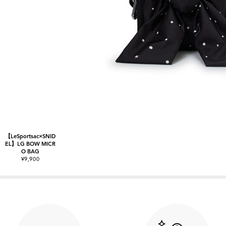
【LeSportsac×SNID
EL】LG BOW MICR
O BAG
¥9,900