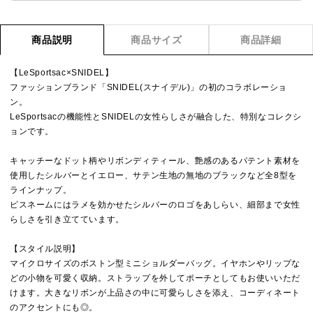
商品説明
商品サイズ
商品詳細
【LeSportsac×SNIDEL】
ファッションブランド「SNIDEL(スナイデル)」の初のコラボレーショ
ン。
LeSportsacの機能性とSNIDELの女性らしさが融合した、特別なコレクシ
ョンです。
キャッチーなドット柄やリボンディティール、艶感のあるパテント素材を
使用したシルバーとイエロー、サテン生地の無地のブラックなど全8型を
ラインナップ。
ピスネームにはラメを効かせたシルバーのロゴをあしらい、細部まで女性
らしさを引き立てています。
【スタイル説明】
マイクロサイズのボストン型ミニショルダーバッグ。イヤホンやリップな
どの小物を可愛く収納。ストラップを外してポーチとしてもお使いいただ
けます。大きなリボンが上品さの中に可愛らしさを添え、コーディネート
のアクセントにも◎。