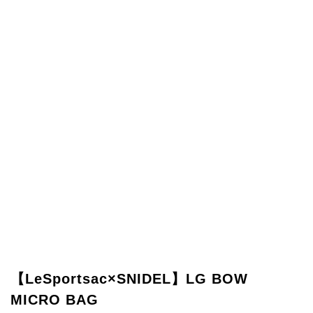
【LeSportsac×SNIDEL】LG BOW
MICRO BAG