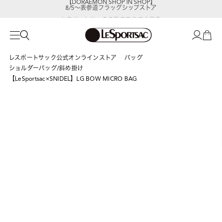
8/5～表参道フラッグシップストア
レスポートサックの新作を
今すぐ見る
レスポートサック公式オンラインストア
バッグ
ショルダーバッグ/斜め掛け
【LeSportsac×SNIDEL】LG BOW MICRO BAG