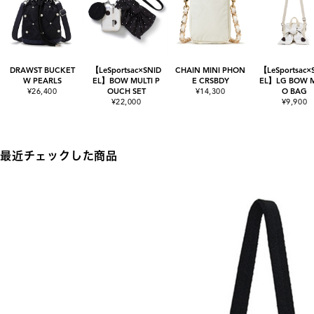
DRAWST BUCKET
【LeSportsac×SNID
CHAIN MINI PHON
【LeSportsac×
W PEARLS
EL】BOW MULTI P
E CRSBDY
EL】LG BOW 
¥26,400
OUCH SET
¥14,300
O BAG
¥22,000
¥9,900
最近チェックした商品