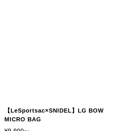
【LeSportsac×SNIDEL】LG BOW
MICRO BAG
9,900