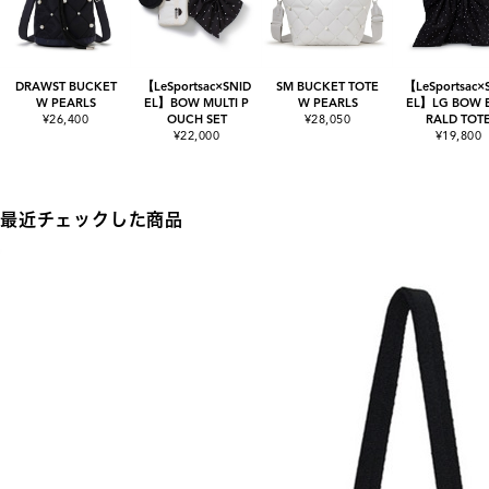
DRAWST BUCKET
【LeSportsac×SNID
SM BUCKET TOTE
【LeSportsac×
W PEARLS
EL】BOW MULTI P
W PEARLS
EL】LG BOW 
¥26,400
OUCH SET
¥28,050
RALD TOT
¥22,000
¥19,800
最近チェックした商品