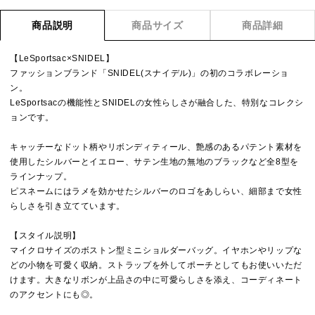
商品説明
商品サイズ
商品詳細
【LeSportsac×SNIDEL】
ファッションブランド「SNIDEL(スナイデル)」の初のコラボレーショ
ン。
LeSportsacの機能性とSNIDELの女性らしさが融合した、特別なコレクシ
ョンです。
キャッチーなドット柄やリボンディティール、艶感のあるパテント素材を
使用したシルバーとイエロー、サテン生地の無地のブラックなど全8型を
ラインナップ。
ピスネームにはラメを効かせたシルバーのロゴをあしらい、細部まで女性
らしさを引き立てています。
【スタイル説明】
マイクロサイズのボストン型ミニショルダーバッグ。イヤホンやリップな
どの小物を可愛く収納。ストラップを外してポーチとしてもお使いいただ
けます。大きなリボンが上品さの中に可愛らしさを添え、コーディネート
のアクセントにも◎。