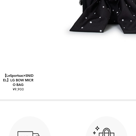
【LeSportsac×SNID
EL】LG BOW MICR
O BAG
¥9,900