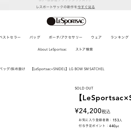
レスポートサックの新作を
今すぐ見る
ベストセラー
バッグ
ポーチ/アクセサリー
ウェア
ランキング
About LeSportsac
ストア検索
バッグ/斜め掛け
【LeSportsac×SNIDEL】LG BOW SM SATCHEL
SOLD OUT
【LeSportsac
24,200
税込
153
お気に入り登録者数：
人
440
付与予定ポイント：
pt