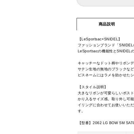
商品説明
【LeSportsac×SNIDEL】
ファッションブランド「SNIDE
LeSportsacの機能性とSN
キャッチーなドット柄やリボン
サテン生地の無地のブラックなど
ピスネームにはラメを効かせた
【スタイル説明】
大きなリボンが可愛らしいボスト
かり入るサイズ感。取り外し可
イリングに合わせてお使いいた
す。
【型番】2062 LG BOW SM SAT