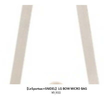
【LeSportsac×SNIDEL】LG BOW MICRO BAG
¥9,900