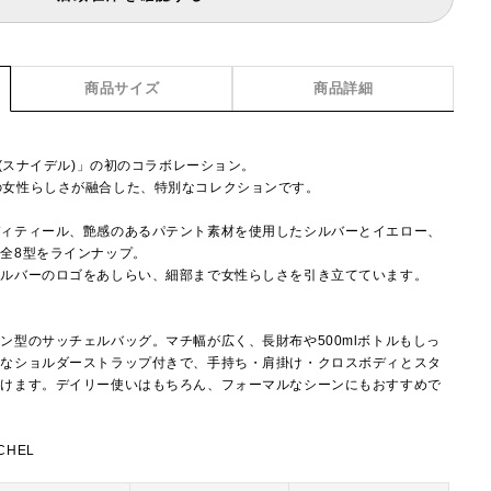
商品サイズ
商品詳細
L(スナイデル)」の初のコラボレーション。
IDELの女性らしさが融合した、特別なコレクションです。
ディティール、艶感のあるパテント素材を使用したシルバーとイエロー、
全8型をラインナップ。
シルバーのロゴをあしらい、細部まで女性らしさを引き立てています。
ン型のサッチェルバッグ。マチ幅が広く、長財布や500mlボトルもしっ
能なショルダーストラップ付きで、手持ち・肩掛け・クロスボディとスタ
だけます。デイリー使いはもちろん、フォーマルなシーンにもおすすめで
CHEL