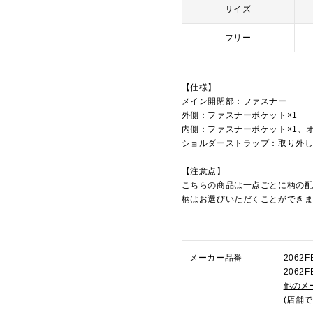
サイズ
フリー
【仕様】
メイン開閉部：ファスナー
外側：ファスナーポケット×1
内側：ファスナーポケット×1、
ショルダーストラップ：取り外
【注意点】
こちらの商品は一点ごとに柄の
柄はお選びいただくことができ
メーカー品番
206
206
他のメ
(店舗