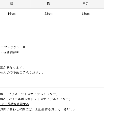
縦
横
マチ
16cm
23cm
13cm
オープンポケット×1
し・長さ調節可
配置が異なります。
ませんので予めご了承ください。
2FB81（ブリスドットスナイデル：フリー）
2FB82（ノワールポルカドットスナイデル：フリー）
ーカー品番を表示する
でお問い合わせの際には、上記品番をお伝え下さい。)