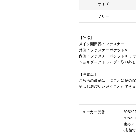
サイズ
フリー
【仕様】
メイン開閉部：ファスナー
外側：ファスナーポケット×1
内側：ファスナーポケット×1、
ショルダーストラップ：取り外
【注意点】
こちらの商品は一点ごとに柄の
柄はお選びいただくことができ
メーカー品番
206
206
他のメ
(店舗