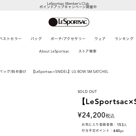
LeSportsac Member's Club
ポイントアップキャンペーン開催中
ベストセラー
バッグ
ポーチ/アクセサリー
ウェア
ランキング
About LeSportsac
ストア検索
バッグ/斜め掛け
【LeSportsac×SNIDEL】LG BOW SM SATCHEL
SOLD OUT
【LeSportsac
24,200
税込
153
お気に入り登録者数：
人
440
付与予定ポイント：
pt