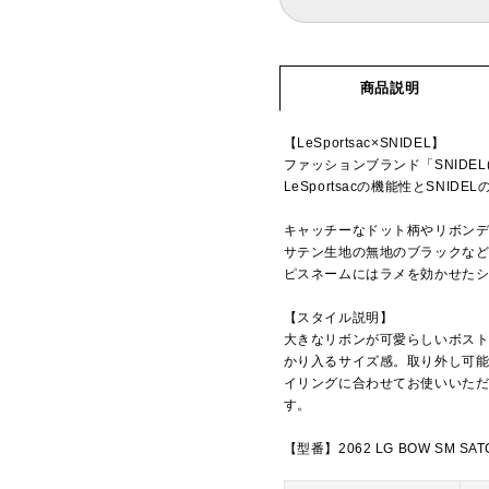
商品説明
【LeSportsac×SNIDEL】
ファッションブランド「SNIDE
LeSportsacの機能性とSN
キャッチーなドット柄やリボン
サテン生地の無地のブラックなど
ピスネームにはラメを効かせた
【スタイル説明】
大きなリボンが可愛らしいボスト
かり入るサイズ感。取り外し可
イリングに合わせてお使いいた
す。
【型番】2062 LG BOW SM SAT