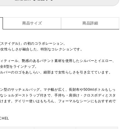
商品サイズ
商品詳細
L(スナイデル)」の初のコラボレーション。
IDELの女性らしさが融合した、特別なコレクションです。
ディティール、艶感のあるパテント素材を使用したシルバーとイエロー、
全8型をラインナップ。
シルバーのロゴをあしらい、細部まで女性らしさを引き立てています。
ン型のサッチェルバッグ。マチ幅が広く、長財布や500mlボトルもしっ
能なショルダーストラップ付きで、手持ち・肩掛け・クロスボディとスタ
だけます。デイリー使いはもちろん、フォーマルなシーンにもおすすめで
CHEL