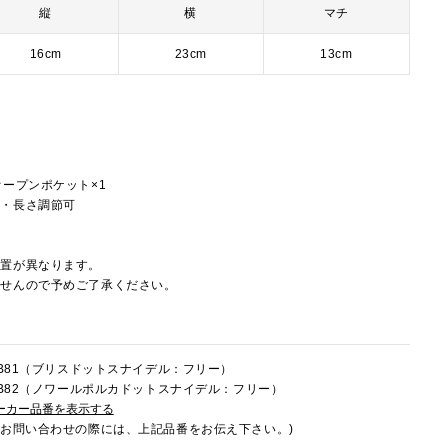
縦
横
マチ
16cm
23cm
13cm
オープンポケット×1
し・長さ調節可
配置が異なります。
ませんので予めご了承ください。
2FB81（ブリスドットスナイデル：フリー）
2FB82（ノワールポルカドットスナイデル：フリー）
ーカー品番を表示する
でお問い合わせの際には、上記品番をお伝え下さい。)