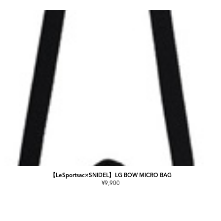
【LeSportsac×SNIDEL】LG BOW MICRO BAG
¥9,900