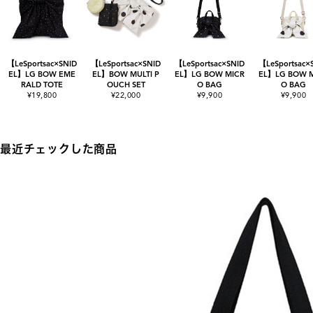
【LeSportsac×SNID
【LeSportsac×SNID
【LeSportsac×SNID
【LeSportsac×
EL】LG BOW EME
EL】BOW MULTI P
EL】LG BOW MICR
EL】LG BOW 
RALD TOTE
OUCH SET
O BAG
O BAG
¥19,800
¥22,000
¥9,900
¥9,900
最近チェックした商品