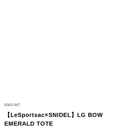
SOLD OUT
【LeSportsac×SNIDEL】LG BOW
EMERALD TOTE