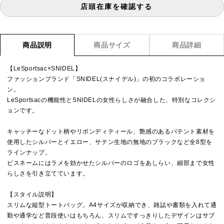
店頭在庫を確認する
商品説明
商品サイズ
商品詳細
【LeSportsac×SNIDEL】
ファッションブランド「SNIDEL(スナイデル)」の初のコラボレーショ
ン。
LeSportsacの機能性とSNIDELの女性らしさが融合した、特別なコレクシ
ョンです。
キャッチーなドット柄やリボンディティール、艶感のあるパテント素材を
使用したシルバーとイエロー、サテン生地の無地のブラックなど全8型を
ラインナップ。
ピスネームにはラメを効かせたシルバーのロゴをあしらい、細部まで女性
らしさを引き立てています。
【スタイル説明】
スリムな縦型トートバッグ。A4サイズが収納でき、雑誌や書類を入れて通
勤や通学など普段使いはもちろん、スリムですっきりしたデザインはサブ