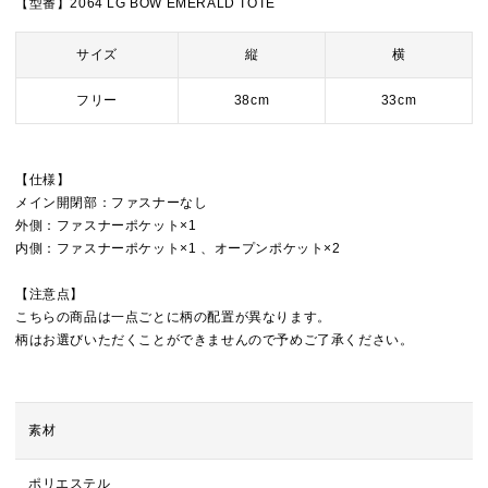
【型番】2064 LG BOW EMERALD TOTE
サイズ
縦
横
フリー
38cm
33cm
【仕様】
メイン開閉部：ファスナーなし
外側：ファスナーポケット×1
内側：ファスナーポケット×1 、オープンポケット×2
【注意点】
こちらの商品は一点ごとに柄の配置が異なります。
柄はお選びいただくことができませんので予めご了承ください。
素材
ポリエステル