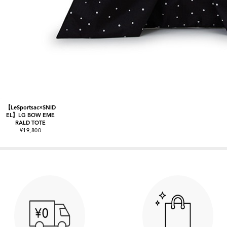
【LeSportsac×SNID
EL】LG BOW EME
RALD TOTE
¥19,800