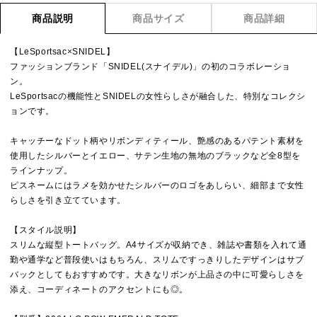
商品説明
商品サイズ
商品詳細
【LeSportsac×SNIDEL】
ファッションブランド「SNIDEL(スナイデル)」の初のコラボレーショ
ン。
LeSportsacの機能性とSNIDELの女性らしさが融合した、特別なコレクシ
ョンです。
キャッチーなドット柄やリボンディティール、艶感のあるパテント素材を
使用したシルバーとイエロー、サテン生地の無地のブラックなど全8型を
ラインナップ。
ピスネームにはラメを効かせたシルバーのロゴをあしらい、細部まで女性
らしさを引き立てています。
【スタイル説明】
スリムな縦型トートバッグ。A4サイズが収納でき、雑誌や書類を入れて通
勤や通学など普段使いはもちろん、スリムですっきりしたデザインはサブ
バックとしてもおすすめです。大きなリボンが上品さの中に可愛らしさを
添え、コーディネートのアクセントにも◎。