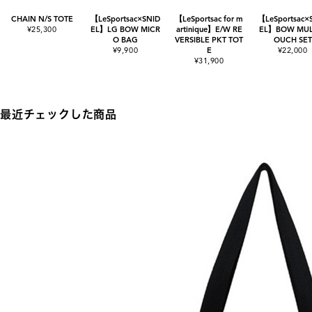
CHAIN N/S TOTE
【LeSportsac×SNID
【LeSportsac for m
【LeSportsac×
¥25,300
EL】LG BOW MICR
artinique】E/W RE
EL】BOW MULT
O BAG
VERSIBLE PKT TOT
OUCH SET
¥9,900
E
¥22,000
¥31,900
最近チェックした商品