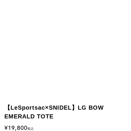
【LeSportsac×SNIDEL】LG BOW
EMERALD TOTE
19,800
税込