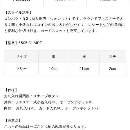
【スタイル説明】
コンパクトな2つ折り財布（ウォレット）です。ラウンドファスナーで大
きく開く小銭入れはコインの出し入れがしやすく、レシートなどの収納に
も便利な仕切り付き。カードスロットも充実しています。
【型番】6505 CLAIRE
サイズ
縦
横
マチ
フリー
10cm
11cm
2cm
【仕様】
お札入れ開閉部：スナップボタン
外側：ファスナー式小銭入れ×1、オープンポケット×1
内側： お札入れ×1、カード入れ×6、オープンポケット×2
【注意点】
こちらの商品は一点ごとに柄の配置が異なります。