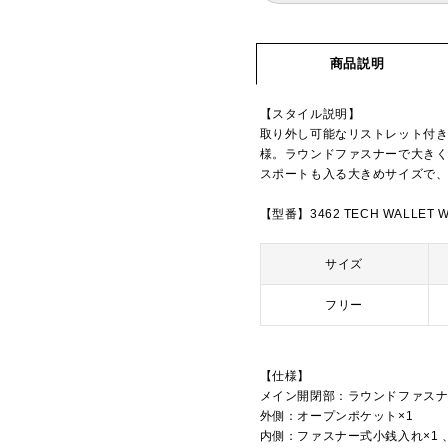
商品説明
【スタイル説明】
取り外し可能なリストレット付
様。ラウンドファスナーで大き
スポートも入る大きめサイズで
【型番】3462 TECH WALLET W
サイズ
フリー
【仕様】
メイン開閉部：ラウンドファス
外側：オープンポケット×1
内側：ファスナー式小銭入れ×1 