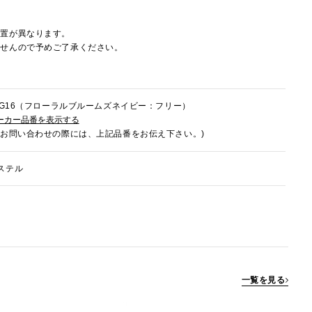
配置が異なります。
ませんので予めご了承ください。
2HG16（フローラルブルームズネイビー：フリー）
ーカー品番を表示する
でお問い合わせの際には、上記品番をお伝え下さい。)
ステル
一覧を見る