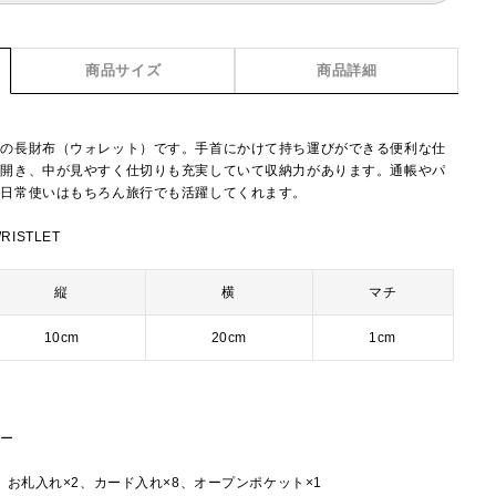
商品サイズ
商品詳細
きの長財布（ウォレット）です。手首にかけて持ち運びができる便利な仕
く開き、中が見やすく仕切りも充実していて収納力があります。通帳やパ
、日常使いはもちろん旅行でも活躍してくれます。
RISTLET
縦
横
マチ
10cm
20cm
1cm
ナー
、お札入れ×2、カード入れ×8、オープンポケット×1