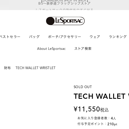
レスポートサックの新作を
今すぐ見る
ベストセラー
バッグ
ポーチ/アクセサリー
ウェア
ランキング
About LeSportsac
ストア検索
財布
TECH WALLET WRISTLET
SOLD OUT
TECH WALLET 
11,550
税込
4
お気に入り登録者数：
人
210
付与予定ポイント：
pt