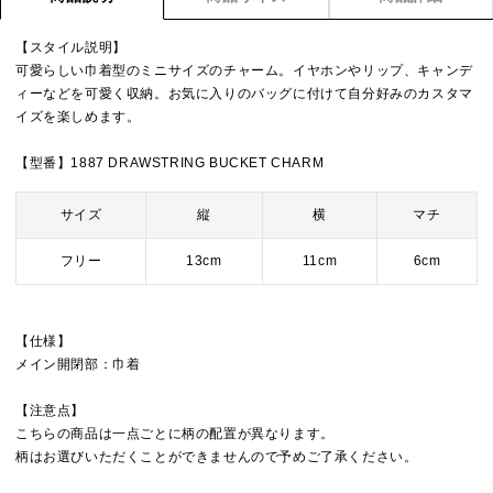
【スタイル説明】
可愛らしい巾着型のミニサイズのチャーム。イヤホンやリップ、キャンデ
ィーなどを可愛く収納。お気に入りのバッグに付けて自分好みのカスタマ
イズを楽しめます。
【型番】1887 DRAWSTRING BUCKET CHARM
サイズ
縦
横
マチ
フリー
13cm
11cm
6cm
【仕様】
メイン開閉部：巾着
【注意点】
こちらの商品は一点ごとに柄の配置が異なります。
柄はお選びいただくことができませんので予めご了承ください。