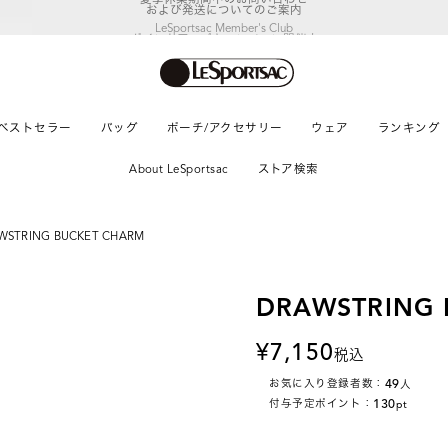
LeSportsac Member's Club
ポイントアップキャンペーン開催中
ベストセラー
バッグ
ポーチ/アクセサリー
ウェア
ランキング
About LeSportsac
ストア検索
WSTRING BUCKET CHARM
DRAWSTRING 
7,150
税込
49
お気に入り登録者数：
人
130
付与予定ポイント：
pt