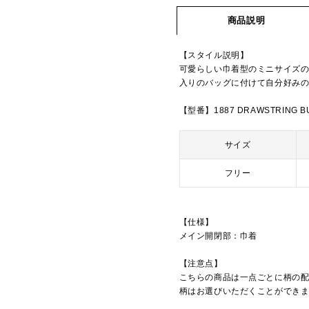
商品説明
【スタイル説明】
可愛らしい巾着型のミニサイズ
入りのバッグに付けて自分好み
【型番】1887 DRAWSTRING B
サイズ
フリー
【仕様】
メイン開閉部：巾着
【注意点】
こちらの商品は一点ごとに柄の
柄はお選びいただくことができ