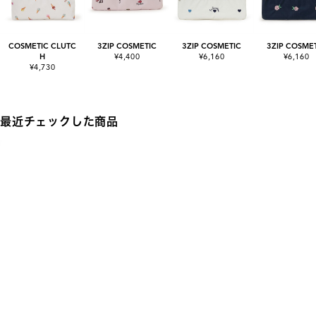
COSMETIC CLUTC
3ZIP COSMETIC
3ZIP COSMETIC
3ZIP COSME
H
¥4,400
¥6,160
¥6,160
¥4,730
最近チェックした商品