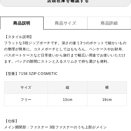
店頭在庫を確認する
商品説明
商品サイズ
商品詳細
【スタイル説明】
フラットな3段ジップポーチです。深さの違う3つのポケットで細かいもの
の整理が簡単に。コスメポーチとしてはもちろん、ペンケースやお財布、
パスポートケースなど日常使いから旅行まで幅広い用途でお使いいただけ
ます。バッグの隙間にストンと入るスリムさで持ち運びも便利。
【型番】7158 3ZIP COSMETIC
サイズ
縦
横
フリー
13cm
19cm
【仕様】
メイン開閉部：ファスナー 3段ファスナーのうち上部がメイン