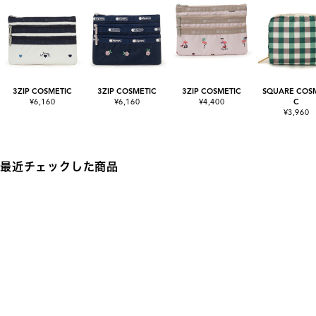
3ZIP COSMETIC
3ZIP COSMETIC
3ZIP COSMETIC
SQUARE COSM
¥6,160
¥6,160
¥4,400
C
¥3,960
最近チェックした商品