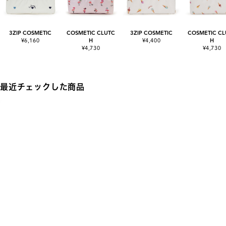
3ZIP COSMETIC
COSMETIC CLUTC
3ZIP COSMETIC
COSMETIC CL
¥6,160
H
¥4,400
H
¥4,730
¥4,730
最近チェックした商品