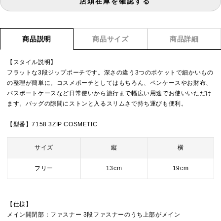
店頭在庫を確認する
商品説明
商品サイズ
商品詳細
【スタイル説明】
フラットな3段ジップポーチです。深さの違う3つのポケットで細かいもの
の整理が簡単に。コスメポーチとしてはもちろん、ペンケースやお財布、
パスポートケースなど日常使いから旅行まで幅広い用途でお使いいただけ
ます。バッグの隙間にストンと入るスリムさで持ち運びも便利。
【型番】7158 3ZIP COSMETIC
サイズ
縦
横
フリー
13cm
19cm
【仕様】
メイン開閉部：ファスナー 3段ファスナーのうち上部がメイン