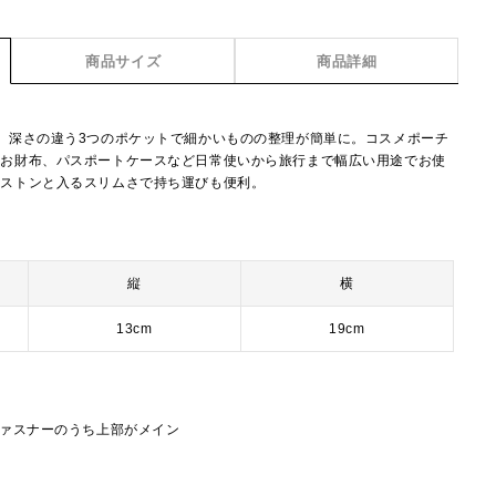
商品サイズ
商品詳細
。深さの違う3つのポケットで細かいものの整理が簡単に。コスメポーチ
やお財布、パスポートケースなど日常使いから旅行まで幅広い用途でお使
にストンと入るスリムさで持ち運びも便利。
縦
横
13cm
19cm
ファスナーのうち上部がメイン