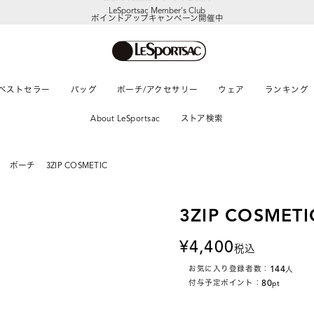
LeSportsac Member's Club
ポイントアップキャンペーン開催中
ベストセラー
バッグ
ポーチ/アクセサリー
ウェア
ランキング
About LeSportsac
ストア検索
ポーチ
3ZIP COSMETIC
3ZIP COSMETI
4,400
税込
144
お気に入り登録者数：
人
80
付与予定ポイント：
pt