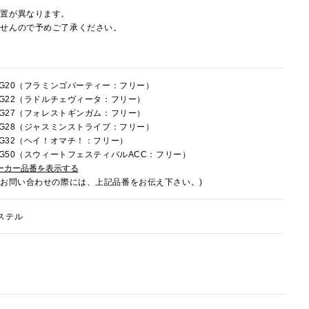
配置が異なります。
ませんので予めご了承ください。
8HG20（フラミンゴパーティー：フリー）
8HG22（ラドルチェヴィータ：フリー）
8HG27（フォレストギンガム：フリー）
8HG28（ジャスミンストライプ：フリー）
8HG32（ヘイ！オマチ！：フリー）
8HG50（スウィートフェスティバルACC：フリー）
ーカー品番を表示する
でお問い合わせの際には、上記品番をお伝え下さい。)
ステル