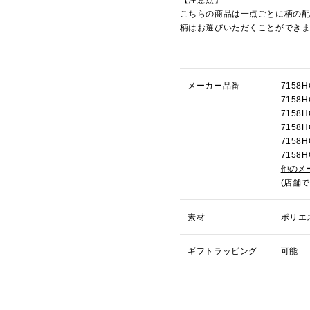
こちらの商品は一点ごとに柄の
柄はお選びいただくことができ
メーカー品番
715
715
715
715
715
715
他のメ
(店舗
素材
ポリエ
ギフトラッピング
可能