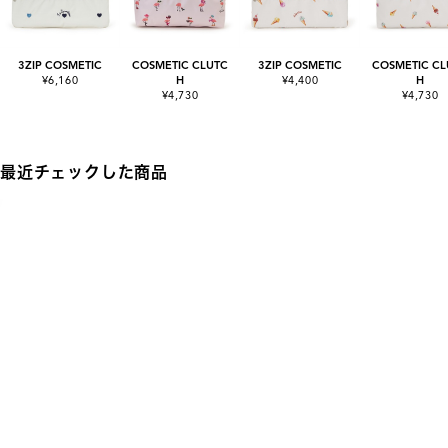
3ZIP COSMETIC
COSMETIC CLUTC
3ZIP COSMETIC
COSMETIC CL
¥6,160
H
¥4,400
H
¥4,730
¥4,730
最近チェックした商品