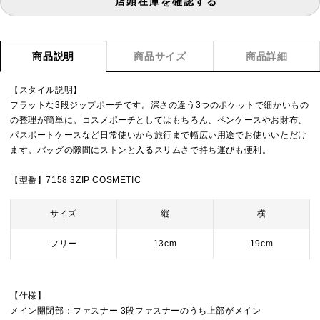
店頭在庫を確認する
商品説明
商品サイズ
商品詳細
【スタイル説明】
フラットな3段ジップポーチです。深さの違う3つのポケットで細かいもの
の整理が簡単に。コスメポーチとしてはもちろん、ペンケースやお財布、
パスポートケースなど日常使いから旅行まで幅広い用途でお使いいただけ
ます。バッグの隙間にストンと入るスリムさで持ち運びも便利。
【型番】7158 3ZIP COSMETIC
サイズ
縦
横
フリー
13cm
19cm
【仕様】
メイン開閉部：ファスナー 3段ファスナーのうち上部がメイン