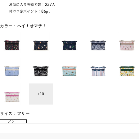
237
お気に入り登録者数：
人
86
付与予定ポイント：
pt
カラー：
ヘイ！オマチ！
10
サイズ：
フリー
フリー