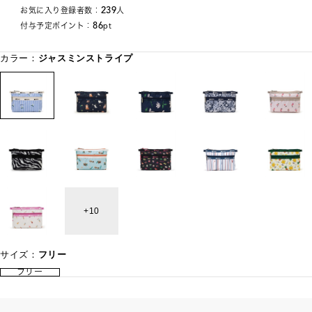
239
お気に入り登録者数：
人
86
付与予定ポイント：
pt
カラー：
ジャスミンストライプ
10
サイズ：
フリー
フリー