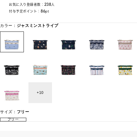
238
お気に入り登録者数：
人
86
付与予定ポイント：
pt
カラー：
ジャスミンストライプ
10
サイズ：
フリー
フリー